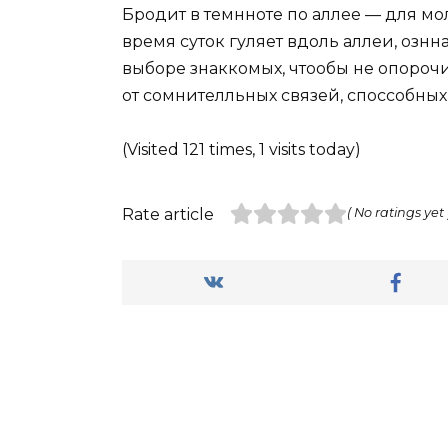
Бродит в темнноте по аллее — для мо
время суток гуляет вдоль аллеи, ознна
выборе знаккомых, чтообы не опороч
от сомнителльных связей, споссобных
(Visited 121 times, 1 visits today)
Rate article
( No ratings yet 