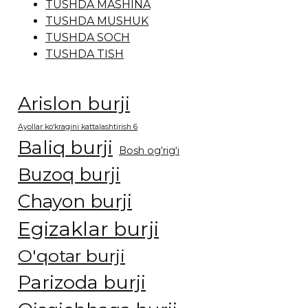
TUSHDA MASHINA
TUSHDA MUSHUK
TUSHDA SOCH
TUSHDA TISH
Arislon burji
Ayollar ko‘kragini kattalashtirish 6
Baliq burji
Bosh og‘rig‘i
Buzoq burji
Chayon burji
Egizaklar burji
O'qotar burji
Parizoda burji