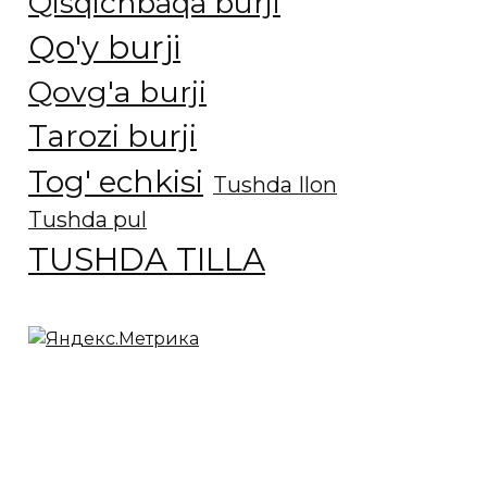
Qisqichbaqa burji
Qo'y burji
Qovg'a burji
Tarozi burji
Tog' echkisi
Tushda Ilon
Tushda pul
TUSHDA TILLA