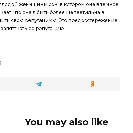
ллодой женнщины сон, в котором она в темное
чает, что она л быть более щепеетильна в
иить свою репутациию. Это предосстережение
 запяттнать ее репутацию.
)
You may also like