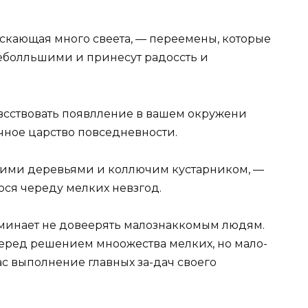
сскающая много свеета, — переемены, которые
еболльшими и принесут радоссть и
увсствовать появлление в вашем окружени
чное царство повседневности.
иими деревьями и коллючим кустарником, —
юся череду мелких невзгод.
оминает не довеерять малознаккомым людям.
еред решением мноожества мелких, но мало-
с выполнение главных за-дач своего