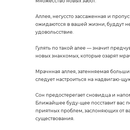
множесство новых забот.
Аллея, негуссто зассаженная и пропу
ожидаютсся в вашей жизни, буддут н
удовольсствие.
Гулять по такой алее — значит предч
новых знаккомых, которые озарят мра
Мрачнная аллея, затенняемая больш
следует настроиться на надвигаю-щу
Сон предостерегает сновидца и нап
Ближайшее буду-щее посставит вас п
приятных проблем, заслоняющих от ва
существования.