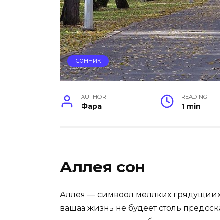
СОННИК
AUTHOR
READING
Фара
1 min
Аллея сон
Аллея — симвоол меллких грядущиих п
вашаа жизнь не будеет
столь предсска