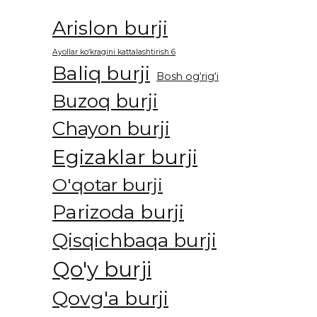
Arislon burji
Ayollar ko‘kragini kattalashtirish 6
Baliq burji
Bosh og‘rig‘i
Buzoq burji
Chayon burji
Egizaklar burji
O'qotar burji
Parizoda burji
Qisqichbaqa burji
Qo'y burji
Qovg'a burji