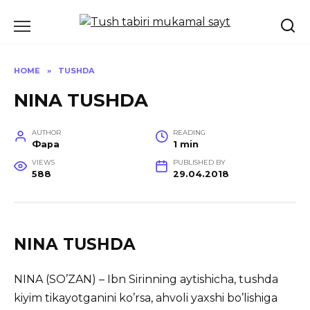
Skip
to
content
HOME
»
TUSHDA
NINA TUSHDA
AUTHOR
READING
Фара
1 min
VIEWS
PUBLISHED BY
588
29.04.2018
NINA TUSHDA
NINA (SO’ZAN) – Ibn Sirinning аytishichа, tushdа
kiyim tikаyotgаnini ko’rsа, аhvoli yаxshi bo’lishigа