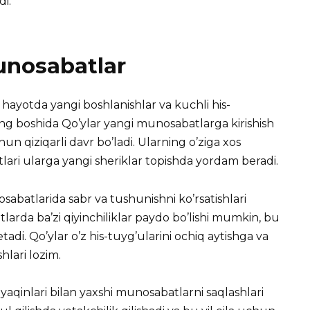
di.
unosabatlar
y hayotda yangi boshlanishlar va kuchli his-
ing boshida Qo’ylar yangi munosabatlarga kirishish
un qiziqarli davr bo’ladi. Ularning o’ziga xos
tlari ularga yangi sheriklar topishda yordam beradi.
sabatlarida sabr va tushunishni ko’rsatishlari
larda ba’zi qiyinchiliklar paydo bo’lishi mumkin, bu
tadi. Qo’ylar o’z his-tuyg’ularini ochiq aytishga va
shlari lozim.
z yaqinlari bilan yaxshi munosabatlarni saqlashlari