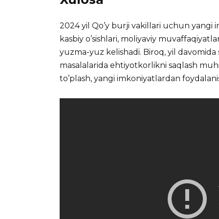
2024 yil Qo’y burji vakillari uchun yangi im
kasbiy o’sishlari, moliyaviy muvaffaqiyatla
yuzma-yuz kelishadi. Biroq, yil davomida s
masalalarida ehtiyotkorlikni saqlash muh
to’plash, yangi imkoniyatlardan foydalanish