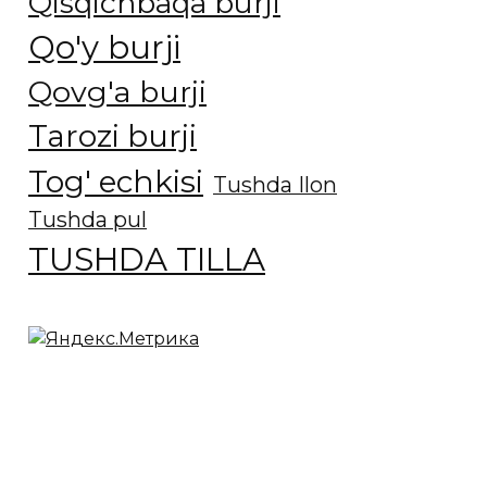
Qisqichbaqa burji
Qo'y burji
Qovg'a burji
Tarozi burji
Tog' echkisi
Tushda Ilon
Tushda pul
TUSHDA TILLA