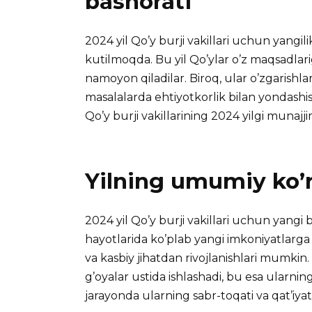
bashorati
2024 yil Qo’y burji vakillari uchun yangilik
kutilmoqda. Bu yil Qo’ylar o’z maqsadlar
namoyon qiladilar. Biroq, ular o’zgarishl
masalalarda ehtiyotkorlik bilan yondashi
Qo’y burji vakillarining 2024 yilgi munajj
Yilning umumiy ko’r
2024 yil Qo’y burji vakillari uchun yangi bo
hayotlarida ko’plab yangi imkoniyatlarga 
va kasbiy jihatdan rivojlanishlari mumkin.
g’oyalar ustida ishlashadi, bu esa ularnin
jarayonda ularning sabr-toqati va qat’iyati