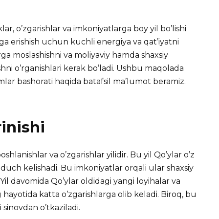
lar, o’zgarishlar va imkoniyatlarga boy yil bo’lishi
iga erishish uchun kuchli
energiya va qat’iyatni
arga moslashishni va moliyaviy hamda shaxsiy
shni o’rganishlari kerak bo’ladi. Ushbu maqolada
imlar bashorati haqida batafsil ma’lumot beramiz.
inishi
shlanishlar va o’zgarishlar yilidir. Bu yil Qo’ylar o’z
duch kelishadi. Bu imkoniyatlar orqali ular shaxsiy
 Yil davomida Qo’ylar oldidagi yangi loyihalar va
g hayotida katta o’zgarishlarga olib keladi. Biroq, bu
 sinovdan o’tkaziladi.