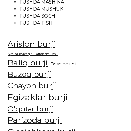
TUSHDA MASHINA
TUSHDA MUSHUK
TUSHDA SOCH
TUSHDA TISH
Arislon burji
Ayollar ko‘kragini kattalashtirish 6
Baliq burji
Bosh og‘rig‘i
Buzoq burji
Chayon burji
Egizaklar burji
O'qotar burji
Parizoda burji