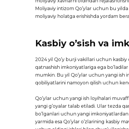
moliyaviy xavflarni oldindan rejalashtirish
Moliyaviy intizom Qo’ylar uchun bu yild
moliyaviy holatga erishishda yordam bera
Kasbiy o’sish va imk
2024 yil Qo’y burji vakillari uchun kasbiy o’
qatnashish imkoniyatlariga ega bo’ladilar v
mumkin. Bu yil Qo’ylar uchun yangi ish im
qobiliyatlarini namoyon qilish uchun keng
Qo’ylar uchun yangi ish loyihalari muvaff
yangi g’oyalar talab etiladi. Ular tezda qa
bo’lganlari uchun yangi imkoniyatlardan fo
yarmida esa Qo’ylar o’zlarining kasbiy m