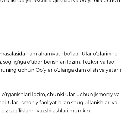
qilishda yetakchilik qilishadi va bu yil oila uchun
.
 masalasida ham ahamiyatli bo’ladi. Ular o’zlarining
sog’lig’iga e’tibor berishlari lozim. Tezkor va faol
huning uchun Qo’ylar o’zlariga dam olish va yetarli
i o’rganishlari lozim, chunki ular uchun jismoniy va
. Ular jismoniy faoliyat bilan shug’ullanishlari va
o’z sog’liklarini yaxshilashlari mumkin.