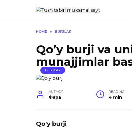
Skip
to
content
HOME
»
BURJLAR
Qo’y burji va un
munajjimlar bas
BURJLAR
AUTHOR
READING
Фара
4 min
Qo'y burji