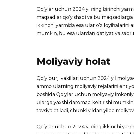
Qo’ylar uchun 2024 yilning birinchi yarmi
maqsadlar qo’yishadi va bu maqsadlarga er
ikkinchi yarmida esa ular o’z loyihalarini 
mumkin, bu esa ulardan qat’iyat va sabr t
Moliyaviy holat
Qo’y burji vakillari uchun 2024 yil moliya
ammo ularning moliyaviy rejalarini ehtiyot
boshida Qo’ylar uchun moliyaviy imkoniya
ularga yaxshi daromad keltirishi mumkin. 
tavsiya etiladi, chunki yildan yilda moliya
Qo’ylar uchun 2024 yilning ikkinchi yarmi