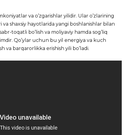
koniyatlar va o’zgarishlar yilidir. Ular o’zlarining
ri va shaxsiy hayotlarida yangi boshlanishlar bilan
abr-toqatli bo’lish va moliyaviy hamda sog’liq
imdir. Qo’ylar uchun bu yil energiya va kuch
 va barqarorlikka erishish yili bo’ladi.