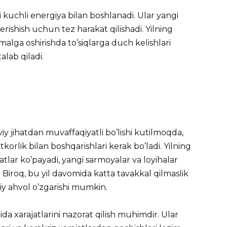
 kuchli energiya bilan boshlanadi. Ular yangi
ishish uchun tez harakat qilishadi. Yilning
amalga oshirishda to’siqlarga duch kelishlari
alab qiladi.
viy jihatdan muvaffaqiyatli bo’lishi kutilmoqda,
korlik bilan boshqarishlari kerak bo’ladi. Yilning
tlar ko’payadi, yangi sarmoyalar va loyihalar
Biroq, bu yil davomida katta tavakkal qilmaslik
viy ahvol o’zgarishi mumkin.
da xarajatlarini nazorat qilish muhimdir. Ular