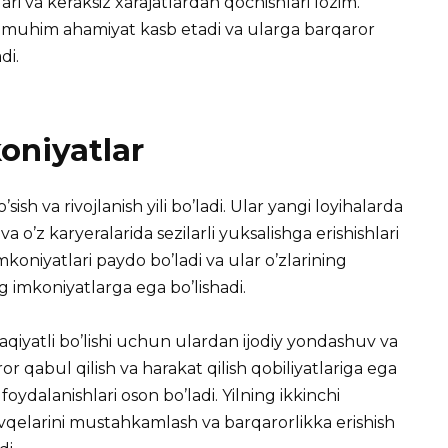
lari va keraksiz xarajatlardan qochishlari lozim.
a muhim ahamiyat kasb etadi va ularga barqaror
di.
oniyatlar
sish va rivojlanish yili bo’ladi. Ular yangi loyihalarda
a o’z karyeralarida sezilarli yuksalishga erishishlari
koniyatlari paydo bo’ladi va ular o’zlarining
 imkoniyatlarga ega bo’lishadi.
aqiyatli bo’lishi uchun ulardan ijodiy yondashuv va
ror qabul qilish va harakat qilish qobiliyatlariga ega
ydalanishlari oson bo’ladi. Yilning ikkinchi
avqelarini mustahkamlash va barqarorlikka erishish