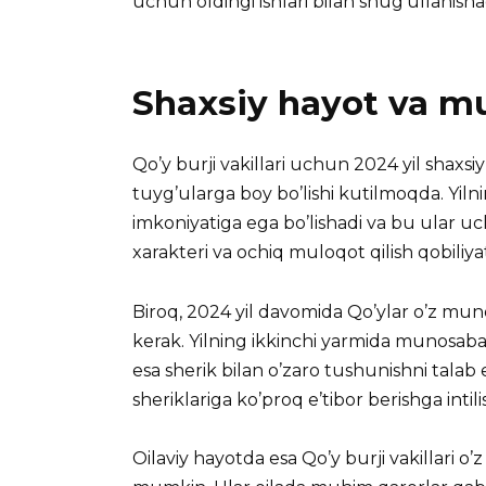
uchun oldingi ishlari bilan shug’ullanisha
Shaxsiy hayot va m
Qo’y burji vakillari uchun 2024 yil shaxsi
tuyg’ularga boy bo’lishi kutilmoqda. Yiln
imkoniyatiga ega bo’lishadi va bu ular uch
xarakteri va ochiq muloqot qilish qobiliya
Biroq, 2024 yil davomida Qo’ylar o’z muno
kerak. Yilning ikkinchi yarmida munosabat
esa sherik bilan o’zaro tushunishni talab e
sheriklariga ko’proq e’tibor berishga intili
Oilaviy hayotda esa Qo’y burji vakillari o’