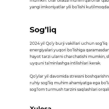
mumkin. Ular oilada muhim qarorlar qabul 
yangi imkoniyatlar yili bo’lishi kutilmoqda
Sog’liq
2024 yil Qo’y burji vakillari uchun sog’liq
energiyalari yuqori bo’lishiga qaramasdan, 
hayot tarzi ularni charchatishi mumkin, s
uyquni ta’minlashga intilishlari kerak.
Qo’ylar yil davomida stressni boshqarishn
ruhiy sog’liq muhim ahamiyatga ega bo’ladi
sog’lom turmush tarzini saqlashlari orqali 
Xulosa