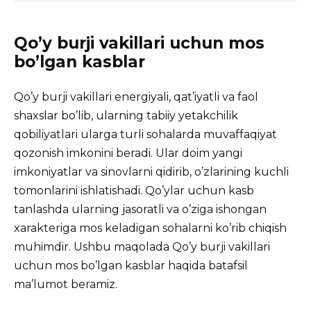
Qo’y burji vakillari uchun mos
bo’lgan kasblar
Qo’y burji vakillari energiyali, qat’iyatli va faol
shaxslar bo’lib, ularning tabiiy yetakchilik
qobiliyatlari ularga turli sohalarda muvaffaqiyat
qozonish imkonini
beradi. Ular doim yangi
imkoniyatlar va sinovlarni qidirib, o’zlarining kuchli
tomonlarini ishlatishadi. Qo’ylar uchun kasb
tanlashda ularning jasoratli va o’ziga ishongan
xarakteriga mos keladigan sohalarni ko’rib chiqish
muhimdir. Ushbu maqolada Qo’y burji vakillari
uchun mos bo’lgan kasblar haqida batafsil
ma’lumot beramiz.