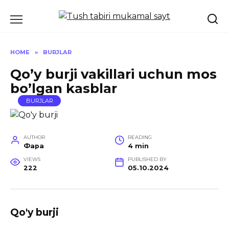
Skip
to
content
HOME
»
BURJLAR
Qo’y burji vakillari uchun mos
bo’lgan kasblar
BURJLAR
AUTHOR
READING
Фара
4 min
VIEWS
PUBLISHED BY
222
05.10.2024
Qo'y burji