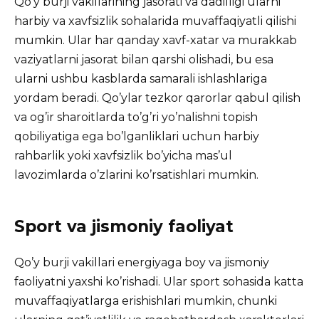
Qo’y burji vakillarining jasorati va dadilligi ularni
harbiy va xavfsizlik sohalarida muvaffaqiyatli qilishi
mumkin. Ular har qanday xavf-xatar va murakkab
vaziyatlarni jasorat bilan qarshi olishadi, bu esa
ularni ushbu kasblarda samarali ishlashlariga
yordam beradi. Qo’ylar tezkor qarorlar qabul qilish
va og’ir sharoitlarda to’g’ri yo’nalishni topish
qobiliyatiga ega bo’lganliklari uchun harbiy
rahbarlik yoki xavfsizlik bo’yicha mas’ul
lavozimlarda o’zlarini ko’rsatishlari mumkin.
Sport va jismoniy faoliyat
Qo’y burji vakillari energiyaga boy va jismoniy
faoliyatni yaxshi ko’rishadi. Ular sport sohasida katta
muvaffaqiyatlarga erishishlari mumkin, chunki