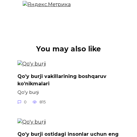
You may also like
Qo’y burji vakillarining boshqaruv
ko’nikmalari
Qo'y burji
0
815
Qo’y burji ostidagi insonlar uchun eng