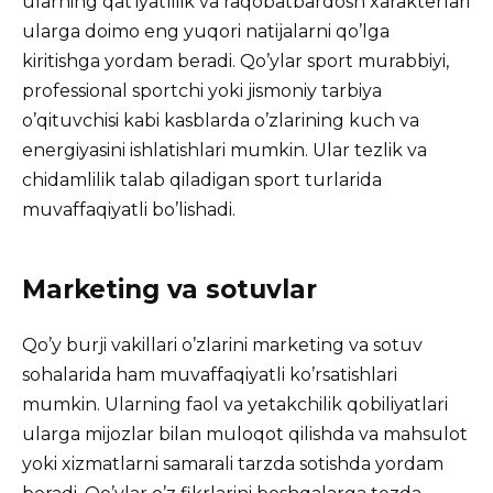
ularning qat’iyatlilik va raqobatbardosh xarakterlari
ularga doimo eng yuqori natijalarni qo’lga
kiritishga yordam beradi. Qo’ylar sport murabbiyi,
professional sportchi yoki jismoniy tarbiya
o’qituvchisi kabi kasblarda o’zlarining kuch va
energiyasini ishlatishlari mumkin. Ular tezlik va
chidamlilik talab qiladigan sport turlarida
muvaffaqiyatli bo’lishadi.
Marketing va sotuvlar
Qo’y burji vakillari o’zlarini marketing va sotuv
sohalarida ham muvaffaqiyatli ko’rsatishlari
mumkin. Ularning faol va yetakchilik qobiliyatlari
ularga mijozlar bilan muloqot qilishda va mahsulot
yoki xizmatlarni samarali tarzda sotishda yordam