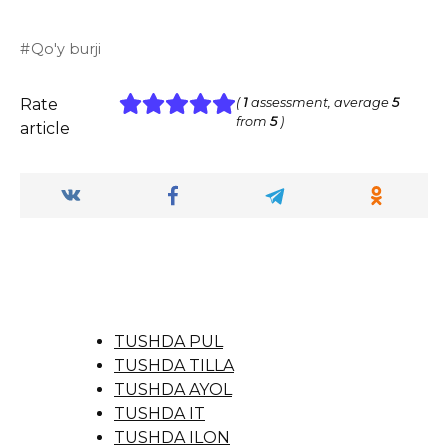
Qo'y burji
Rate
(
1
assessment, average
5
from
5
)
article
TUSHDA PUL
TUSHDA TILLA
TUSHDA AYOL
TUSHDA IT
TUSHDA ILON