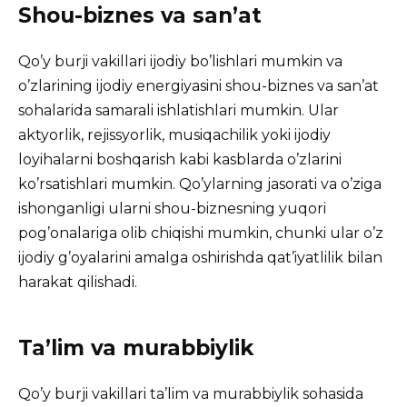
Shou-biznes va san’at
Qo’y burji vakillari ijodiy bo’lishlari mumkin va
o’zlarining ijodiy energiyasini shou-biznes va san’at
sohalarida samarali ishlatishlari mumkin. Ular
aktyorlik, rejissyorlik, musiqachilik yoki ijodiy
loyihalarni boshqarish kabi kasblarda o’zlarini
ko’rsatishlari mumkin. Qo’ylarning jasorati va o’ziga
ishonganligi ularni shou-biznesning yuqori
pog’onalariga olib chiqishi mumkin, chunki ular o’z
ijodiy g’oyalarini amalga oshirishda qat’iyatlilik bilan
harakat qilishadi.
Ta’lim va murabbiylik
Qo’y burji vakillari ta’lim va murabbiylik sohasida