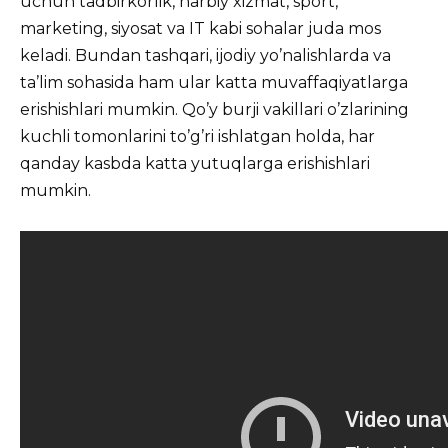
uchun tadbirkorlik, harbiy xizmat, sport,
marketing, siyosat va IT kabi sohalar juda mos
keladi. Bundan tashqari, ijodiy yo’nalishlarda va
ta’lim sohasida ham ular katta muvaffaqiyatlarga
erishishlari mumkin. Qo’y burji vakillari o’zlarining
kuchli tomonlarini to’g’ri ishlatgan holda, har
qanday kasbda katta yutuqlarga erishishlari
mumkin.