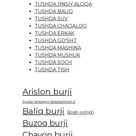
TUSHDA JINSIY ALOQA
TUSHDA BALIQ
TUSHDA SUV
TUSHDA CHAQALOQ
TUSHDA ERKAK
TUSHDA GO'SHT
TUSHDA MASHINA
TUSHDA MUSHUK
TUSHDA SOCH
TUSHDA TISH
Arislon burji
Ayollar ko‘kragini kattalashtirish 6
Baliq burji
Bosh og‘rig‘i
Buzoq burji
Chayon burji