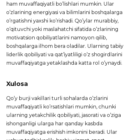
ham muvaffaqiyatli bo’lishlari mumkin. Ular
o’zlarining energiyasi va bilimlarini boshqalarga
o’rgatishni yaxshi ko’rishadi. Qo’ylar murabbiy,
o’qituvchi yoki maslahatchi sifatida o’zlarining
motivatsion qobiliyatlarini namoyon qilib,
boshqalarga ilhom bera oladilar. Ularning tabiiy
liderlik qobiliyati va qat’iyatliligi o’z shogirdlarini
muvaffaqiyatga yetaklashda katta rol o’ynaydi.
Xulosa
Qo’y burji vakillari turli sohalarda o’zlarini
muvaffaqiyatli ko’rsatishlari mumkin, chunki
ularning yetakchilik qobiliyati, jasorati va o’ziga
ishonganligi ularga har qanday kasbda
muvaffaqiyatga erishish imkonini beradi. Ular