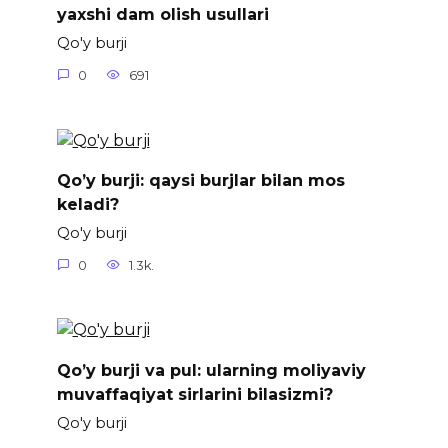
yaxshi dam olish usullari
Qo'y burji
0
691
Qo’y burji: qaysi burjlar bilan mos
keladi?
Qo'y burji
0
1.3k.
Qo’y burji va pul: ularning moliyaviy
muvaffaqiyat sirlarini bilasizmi?
Qo'y burji