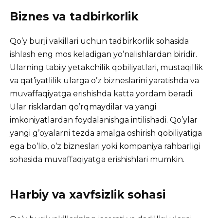
Biznes va tadbirkorlik
Qo’y burji vakillari uchun tadbirkorlik sohasida
ishlash eng mos keladigan yo’nalishlardan biridir.
Ularning tabiiy yetakchilik qobiliyatlari, mustaqillik
va qat’iyatlilik ularga o’z bizneslarini yaratishda va
muvaffaqiyatga erishishda katta yordam beradi.
Ular risklardan qo’rqmaydilar va yangi
imkoniyatlardan foydalanishga intilishadi. Qo’ylar
yangi g’oyalarni tezda amalga oshirish qobiliyatiga
ega bo’lib, o’z bizneslari yoki kompaniya rahbarligi
sohasida muvaffaqiyatga erishishlari mumkin.
Harbiy va xavfsizlik sohasi