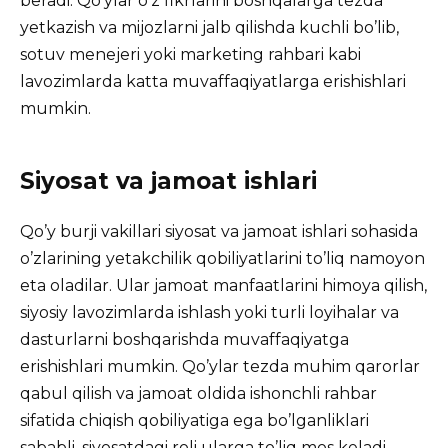
beradi. Qo’ylar o’z fikrlarini boshqalarga tezda
yetkazish va mijozlarni jalb qilishda kuchli bo’lib,
sotuv menejeri yoki marketing rahbari kabi
lavozimlarda katta muvaffaqiyatlarga erishishlari
mumkin.
Siyosat va jamoat ishlari
Qo’y burji vakillari siyosat va jamoat ishlari sohasida
o’zlarining yetakchilik qobiliyatlarini to’liq namoyon
eta oladilar. Ular jamoat manfaatlarini himoya qilish,
siyosiy lavozimlarda ishlash yoki turli loyihalar va
dasturlarni boshqarishda muvaffaqiyatga
erishishlari mumkin. Qo’ylar tezda muhim qarorlar
qabul qilish va jamoat oldida ishonchli rahbar
sifatida chiqish qobiliyatiga ega bo’lganliklari
sababli, siyosatdagi roli ularga to’liq mos keladi.