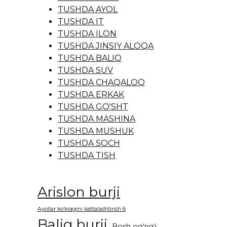
TUSHDA AYOL
TUSHDA IT
TUSHDA ILON
TUSHDA JINSIY ALOQA
TUSHDA BALIQ
TUSHDA SUV
TUSHDA CHAQALOQ
TUSHDA ERKAK
TUSHDA GO'SHT
TUSHDA MASHINA
TUSHDA MUSHUK
TUSHDA SOCH
TUSHDA TISH
Arislon burji
Ayollar ko‘kragini kattalashtirish 6
Baliq burji
Bosh og‘rig‘i