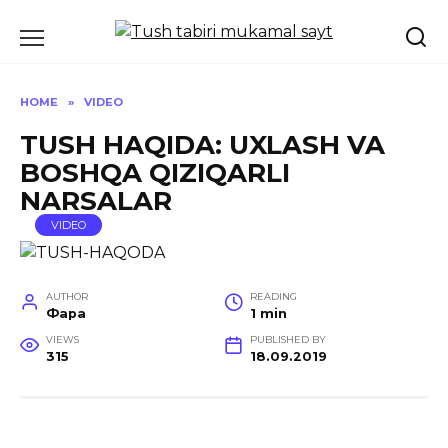
Skip
to
content
HOME
»
VIDEO
TUSH HAQIDA: UXLASH VA
BOSHQA QIZIQARLI
NARSALAR
VIDEO
AUTHOR
READING
Фара
1 min
VIEWS
PUBLISHED BY
315
18.09.2019