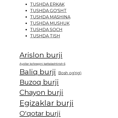
TUSHDA ERKAK
TUSHDA GO'SHT
TUSHDA MASHINA
TUSHDA MUSHUK
TUSHDA SOCH
TUSHDA TISH
Arislon burji
Ayollar ko‘kragini kattalashtirish 6
Baliq burji
Bosh og‘rig‘i
Buzoq burji
Chayon burji
Egizaklar burji
O'qotar burji