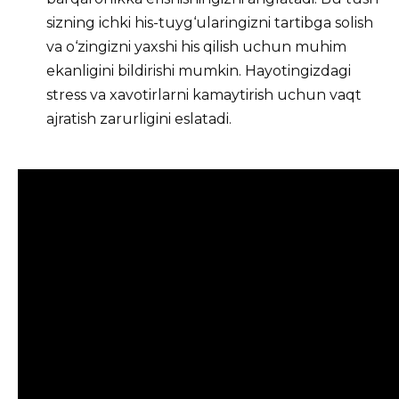
sizning ichki his-tuyg‘ularingizni tartibga solish
va o‘zingizni yaxshi his qilish uchun muhim
ekanligini bildirishi mumkin. Hayotingizdagi
stress va xavotirlarni kamaytirish uchun vaqt
ajratish zarurligini eslatadi.