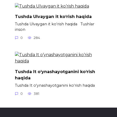
Tushda Ulvaygan it ko‘rish haqida
Tushda Ulvaygan it ko‘rish haqida Tushlar
inson
0
284
Tushda It o‘ynashayotganini ko‘rish
haqida
Tushda It o‘ynashayotganini ko‘rish haqida
0
381