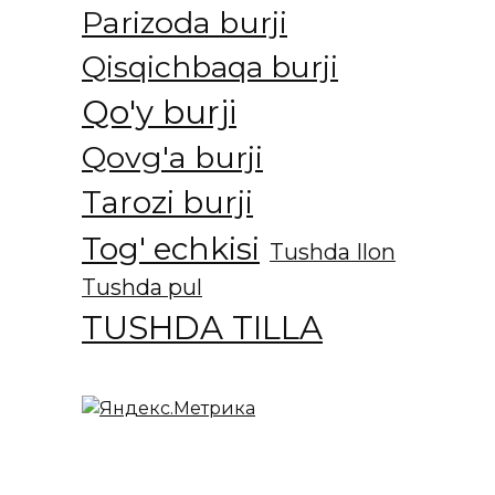
Parizoda burji
Qisqichbaqa burji
Qo'y burji
Qovg'a burji
Tarozi burji
Tog' echkisi
Tushda Ilon
Tushda pul
TUSHDA TILLA