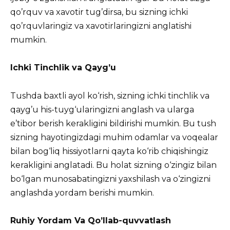
qo’rquv va xavotir tug’dirsa, bu sizning ichki
qo’rquvlaringiz va xavotirlaringizni anglatishi
mumkin.
Ichki Tinchlik va Qayg’u
Tushda baxtli ayol ko‘rish, sizning ichki tinchlik va
qayg’u his-tuyg‘ularingizni anglash va ularga
e’tibor berish kerakligini bildirishi mumkin. Bu tush
sizning hayotingizdagi muhim odamlar va voqealar
bilan bog‘liq hissiyotlarni qayta ko‘rib chiqishingiz
kerakligini anglatadi. Bu holat sizning o‘zingiz bilan
bo‘lgan munosabatingizni yaxshilash va o‘zingizni
anglashda yordam berishi mumkin.
Ruhiy Yordam Va Qo’llab-quvvatlash