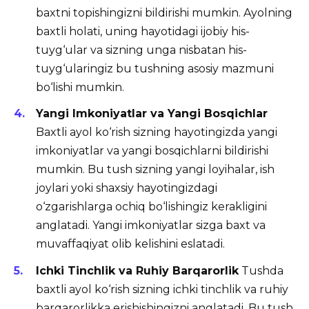
baxtni topishingizni bildirishi mumkin. Ayolning
baxtli holati, uning hayotidagi ijobiy his-
tuyg‘ular va sizning unga nisbatan his-
tuyg‘ularingiz bu tushning asosiy mazmuni
bo‘lishi mumkin.
Yangi Imkoniyatlar va Yangi Bosqichlar
Baxtli ayol ko‘rish sizning hayotingizda yangi
imkoniyatlar va yangi bosqichlarni bildirishi
mumkin. Bu tush sizning yangi loyihalar, ish
joylari yoki shaxsiy hayotingizdagi
o‘zgarishlarga ochiq bo‘lishingiz kerakligini
anglatadi. Yangi imkoniyatlar sizga baxt va
muvaffaqiyat olib kelishini eslatadi.
Ichki Tinchlik va Ruhiy Barqarorlik
Tushda
baxtli ayol ko‘rish sizning ichki tinchlik va ruhiy
barqarorlikka erishishingizni anglatadi. Bu tush