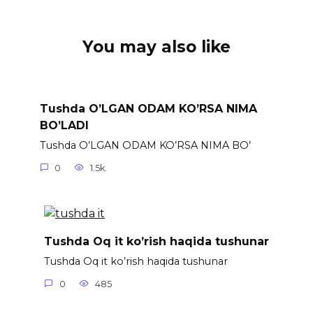
You may also like
Tushda O’LGAN ODAM KO’RSA NIMA
BO’LADI
Tushda O’LGAN ODAM KO’RSA NIMA BO’
0
1.5k.
Tushda Oq it ko’rish haqida tushunar
Tushda Oq it ko’rish haqida tushunar
0
485