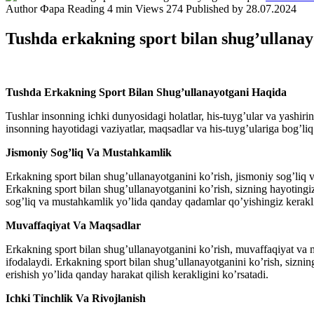
Author
Фара
Reading
4 min
Views
274
Published by
28.07.2024
Tushda erkakning sport bilan shug’ullanay
Tushda Erkakning Sport Bilan Shug’ullanayotgani Haqida
Tushlar insonning ichki dunyosidagi holatlar, his-tuyg’ular va yashirin 
insonning hayotidagi vaziyatlar, maqsadlar va his-tuyg’ulariga bog’li
Jismoniy Sog’liq Va Mustahkamlik
Erkakning sport bilan shug’ullanayotganini ko’rish, jismoniy sog’liq v
Erkakning sport bilan shug’ullanayotganini ko’rish, sizning hayotingi
sog’liq va mustahkamlik yo’lida qanday qadamlar qo’yishingiz kerakli
Muvaffaqiyat Va Maqsadlar
Erkakning sport bilan shug’ullanayotganini ko’rish, muvaffaqiyat va
ifodalaydi. Erkakning sport bilan shug’ullanayotganini ko’rish, siznin
erishish yo’lida qanday harakat qilish kerakligini ko’rsatadi.
Ichki Tinchlik Va Rivojlanish