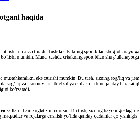
otgani haqida
intilishlarni aks ettiradi. Tushda
erkakning sport bilan shug’ullanayotgan
q bo’lishi mumkin. Mana, tushda erkakning sport bilan shug’ullanayotgan
a mustahkamlikni aks ettirishi mumkin. Bu tush, sizning sog’liq va jism
zda sog’liq va jismoniy holatingizni yaxshilash uchun qanday harakat qil
gini ko’rsatadi.
 maqsadlarni ham anglatishi mumkin. Bu tush, sizning hayotingizdagi m
g maqsadlar va rejalarga erishish yo’lida qanday qadamlar qo’yishingiz 