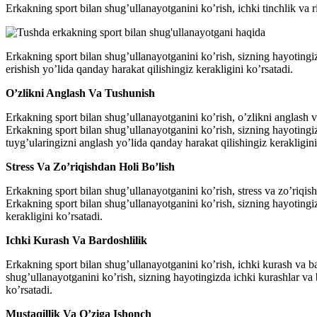
Erkakning sport bilan shug’ullanayotganini ko’rish, ichki tinchlik va 
Erkakning sport bilan shug’ullanayotganini ko’rish, sizning hayotingizd
erishish yo’lida qanday harakat qilishingiz kerakligini ko’rsatadi.
O’zlikni Anglash Va Tushunish
Erkakning sport bilan shug’ullanayotganini ko’rish, o’zlikni anglash v
Erkakning sport bilan shug’ullanayotganini ko’rish, sizning hayotingiz
tuyg’ularingizni anglash yo’lida qanday harakat qilishingiz kerakligini
Stress Va Zo’riqishdan Holi Bo’lish
Erkakning sport bilan shug’ullanayotganini ko’rish, stress va zo’riqis
Erkakning sport bilan shug’ullanayotganini ko’rish, sizning hayotingizd
kerakligini ko’rsatadi.
Ichki Kurash Va Bardoshlilik
Erkakning sport bilan shug’ullanayotganini ko’rish, ichki kurash va ba
shug’ullanayotganini ko’rish, sizning hayotingizda ichki kurashlar va b
ko’rsatadi.
Mustaqillik Va O’ziga Ishonch