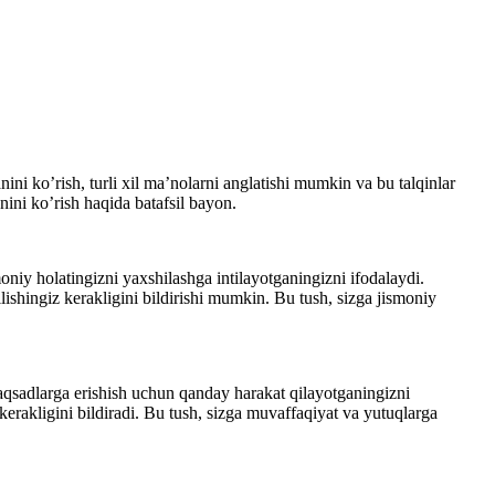
ini ko’rish, turli xil ma’nolarni anglatishi mumkin va bu talqinlar
ini ko’rish haqida batafsil bayon.
oniy holatingizni yaxshilashga intilayotganingizni ifodalaydi.
ishingiz kerakligini bildirishi mumkin. Bu tush, sizga jismoniy
aqsadlarga erishish uchun qanday harakat qilayotganingizni
kerakligini bildiradi. Bu tush, sizga muvaffaqiyat va yutuqlarga