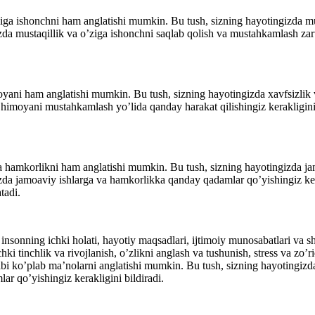
ziga ishonchni ham anglatishi mumkin. Bu tush, sizning hayotingizda mu
zda mustaqillik va o’ziga ishonchni saqlab qolish va mustahkamlash zarur
oyani ham anglatishi mumkin. Bu tush, sizning hayotingizda xavfsizlik 
a himoyani mustahkamlash yo’lida qanday harakat qilishingiz kerakligini
va hamkorlikni ham anglatishi mumkin. Bu tush, sizning hayotingizda ja
izda jamoaviy ishlarga va hamkorlikka qanday qadamlar qo’yishingiz kera
tadi.
insonning ichki holati, hayotiy maqsadlari, ijtimoiy munosabatlari va s
i tinchlik va rivojlanish, o’zlikni anglash va tushunish, stress va zo’ri
bi ko’plab ma’nolarni anglatishi mumkin. Bu tush, sizning hayotingizdagi
ar qo’yishingiz kerakligini bildiradi.