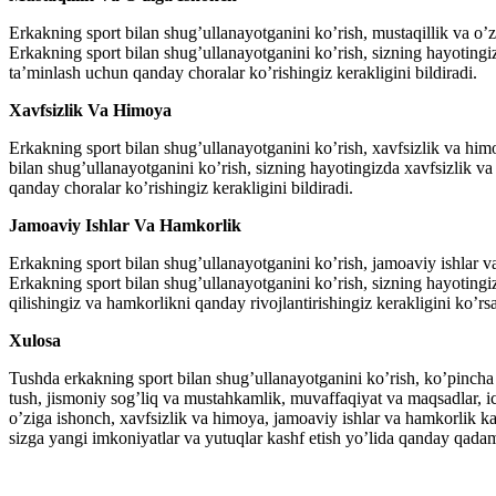
Erkakning sport bilan shug’ullanayotganini ko’rish, mustaqillik va o’
Erkakning sport bilan shug’ullanayotganini ko’rish, sizning hayotingi
ta’minlash uchun qanday choralar ko’rishingiz kerakligini bildiradi.
Xavfsizlik Va Himoya
Erkakning sport bilan shug’ullanayotganini ko’rish, xavfsizlik va him
bilan shug’ullanayotganini ko’rish, sizning hayotingizda xavfsizlik v
qanday choralar ko’rishingiz kerakligini bildiradi.
Jamoaviy Ishlar Va Hamkorlik
Erkakning sport bilan shug’ullanayotganini ko’rish, jamoaviy ishlar 
Erkakning sport bilan shug’ullanayotganini ko’rish, sizning hayoting
qilishingiz va hamkorlikni qanday rivojlantirishingiz kerakligini ko’rsa
Xulosa
Tushda erkakning sport bilan shug’ullanayotganini ko’rish, ko’pincha 
tush, jismoniy sog’liq va mustahkamlik, muvaffaqiyat va maqsadlar, ichk
o’ziga ishonch, xavfsizlik va himoya, jamoaviy ishlar va hamkorlik ka
sizga yangi imkoniyatlar va yutuqlar kashf etish yo’lida qanday qadaml