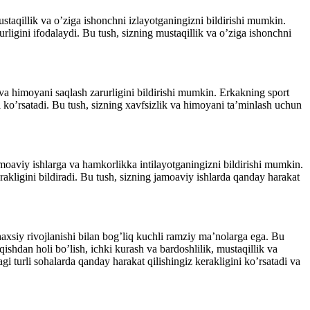
staqillik va o’ziga ishonchni izlayotganingizni bildirishi mumkin.
ligini ifodalaydi. Bu tush, sizning mustaqillik va o’ziga ishonchni
va himoyani saqlash zarurligini bildirishi mumkin. Erkakning sport
 ko’rsatadi. Bu tush, sizning xavfsizlik va himoyani ta’minlash uchun
moaviy ishlarga va hamkorlikka intilayotganingizni bildirishi mumkin.
kligini bildiradi. Bu tush, sizning jamoaviy ishlarda qanday harakat
haxsiy rivojlanishi bilan bog’liq kuchli ramziy ma’nolarga ega. Bu
qishdan holi bo’lish, ichki kurash va bardoshlilik, mustaqillik va
 turli sohalarda qanday harakat qilishingiz kerakligini ko’rsatadi va