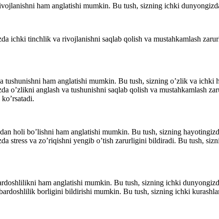
rivojlanishni ham anglatishi mumkin. Bu tush, sizning ichki dunyongizdag
a ichki tinchlik va rivojlanishni saqlab qolish va mustahkamlash zarurli
a tushunishni ham anglatishi mumkin. Bu tush, sizning o’zlik va ichki h
da o’zlikni anglash va tushunishni saqlab qolish va mustahkamlash zarurl
 ko’rsatadi.
hdan holi bo’lishni ham anglatishi mumkin. Bu tush, sizning hayotingizd
a stress va zo’riqishni yengib o’tish zarurligini bildiradi. Bu tush, si
rdoshlilikni ham anglatishi mumkin. Bu tush, sizning ichki dunyongizdag
ardoshlilik borligini bildirishi mumkin. Bu tush, sizning ichki kurashla