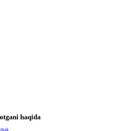
otgani haqida
erkak