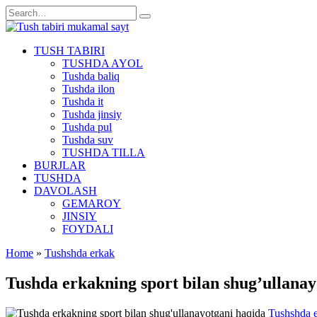
Skip
Search
to
for:
content
TUSH TABIRI
TUSHDA AYOL
Tushda baliq
Tushda ilon
Tushda it
Tushda jinsiy
Tushda pul
Tushda suv
TUSHDA TILLA
BURJLAR
TUSHDA
DAVOLASH
GEMAROY
JINSIY
FOYDALI
Home
»
Tushshda erkak
Tushda erkakning sport bilan shug’ullanay
Tushshda 