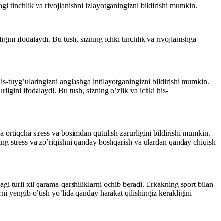
i tinchlik va rivojlanishni izlayotganingizni bildirishi mumkin.
gini ifodalaydi. Bu tush, sizning ichki tinchlik va rivojlanishga
is-tuyg’ularingizni anglashga intilayotganingizni bildirishi mumkin.
igini ifodalaydi. Bu tush, sizning o’zlik va ichki his-
a ortiqcha stress va bosimdan qutulish zarurligini bildirishi mumkin.
zning stress va zo’riqishni qanday boshqarish va ulardan qanday chiqish
i turli xil qarama-qarshiliklarni ochib beradi. Erkakning sport bilan
rni yengib o’tish yo’lida qanday harakat qilishingiz kerakligini