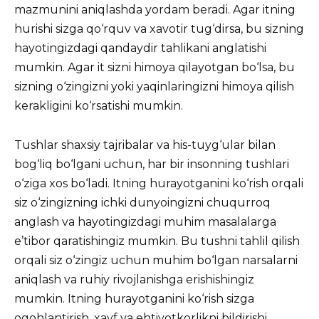
mazmunini aniqlashda yordam beradi. Agar itning
hurishi sizga qo‘rquv va xavotir tug‘dirsa, bu sizning
hayotingizdagi qandaydir tahlikani anglatishi
mumkin. Agar it sizni himoya qilayotgan bo‘lsa, bu
sizning o‘zingizni yoki yaqinlaringizni himoya qilish
kerakligini ko‘rsatishi mumkin.
Tushlar shaxsiy tajribalar va his-tuyg‘ular bilan
bog‘liq bo‘lgani uchun, har bir insonning tushlari
o‘ziga xos bo‘ladi. Itning hurayotganini ko‘rish orqali
siz o‘zingizning ichki dunyoingizni chuqurroq
anglash va hayotingizdagi muhim masalalarga
e’tibor qaratishingiz mumkin. Bu tushni tahlil qilish
orqali siz o‘zingiz uchun muhim bo‘lgan narsalarni
aniqlash va ruhiy rivojlanishga erishishingiz
mumkin. Itning hurayotganini ko‘rish sizga
ogohlantirish, xavf va ehtiyotkorlikni bildirishi