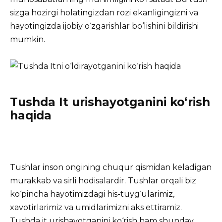
sizga hozirgi holatingizdan rozi ekanligingizni va
hayotingizda ijobiy o‘zgarishlar bo‘lishini bildirishi
mumkin.
Tushda It urishayotganini ko‘rish
haqida
Tushlar inson ongining chuqur qismidan keladigan
murakkab va sirli hodisalardir. Tushlar orqali biz
ko‘pincha hayotimizdagi his-tuyg‘ularimiz,
xavotirlarimiz va umidlarimizni aks ettiramiz.
Tushda it
urishayotganini ko‘rish ham shunday