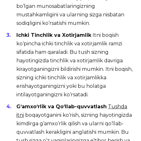
bo‘lgan munosabatlaringizning
mustahkamligini va ularning sizga nisbatan
sodiqligini ko‘rsatishi mumkin.
Ichki Tinchlik va Xotirjamlik
Itni boqish
ko‘pincha ichki tinchlik va xotirjamlik ramzi
sifatida ham qaraladi. Bu tush sizning
hayotingizda tinchlik va xotirjamlik davriga
kirayotganingizni bildirishi mumkin. Itni boqish,
sizning ichki tinchlik va xotirjamlikka
erishayotganingizni yoki bu holatga
intilayotganingizni ko‘rsatadi.
G‘amxo‘rlik va Qo‘llab-quvvatlash
Tushda
itni
boqayotganini ko‘rish, sizning hayotingizda
kimdirga g‘amxo‘rlik qilish va ularni qo‘llab-
quvvatlash kerakligini anglatishi mumkin. Bu
tush sizga o‘z yaqinlaringizga e’tibor berish va