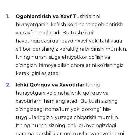
Ogohlantirish va Xavf
Tushda itni
hurayotganini ko‘rish ko‘pincha ogohlantirish
va xavfni anglatadi. Bu tush sizni
hayotingizdagi qandaydir xavf yoki tahlikaga
e’tibor berishingiz kerakligini bildirishi mumkin.
Itning hurishi sizga ehtiyotkor bo‘lish va
o‘zingizni himoya qilish choralarini ko‘rishingiz
kerakligini eslatadi.
Ichki Qo‘rquv va Xavotirlar
Itning
hurayotgani ko‘pincha ichki qo‘rquv va
xavotirlarni ham anglatadi. Bu tush sizning
o‘zingizdagi noma’lum yoki qorong‘i his-
tuyg‘ularingizni yuzaga chiqarishi mumkin.
Itning hurishi sizning ichki dunyoingizdagi
qarama-qarshiliklar, qo‘rquvlar va xavotirlarni