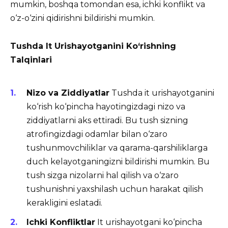
mumkin, boshqa tomondan esa, ichki konflikt va
o‘z-o‘zini qidirishni bildirishi mumkin.
Tushda It Urishayotganini Ko‘rishning
Talqinlari
Nizo va Ziddiyatlar
Tushda it urishayotganini
ko‘rish ko‘pincha hayotingizdagi nizo va
ziddiyatlarni aks ettiradi. Bu tush sizning
atrofingizdagi odamlar bilan o‘zaro
tushunmovchiliklar va qarama-qarshiliklarga
duch kelayotganingizni bildirishi mumkin. Bu
tush sizga nizolarni hal qilish va o‘zaro
tushunishni yaxshilash uchun harakat qilish
kerakligini eslatadi.
Ichki Konfliktlar
It urishayotgani ko‘pincha