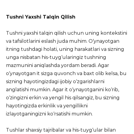
Tushni Yaxshi Talqin Qilish
Tushni yaxshi talqin qilish uchun uning kontekstini
va tafsilotlarini eslash juda muhim. O‘ynayotgan
itning tushdagi holati, uning harakatlari va sizning
unga nisbatan his-tuyg‘ularingiz tushning
mazmunini aniqlashda yordam beradi. Agar
o‘ynayotgan it sizga quvonch va baxt olib kelsa, bu
sizning hayotingizdagi ijobiy o‘zgarishlarni
anglatishi mumkin. Agar it o‘ynayotganini ko‘rib,
o‘zingizni erkin va yengil his qilsangiz, bu sizning
hayotingizda erkinlik va yengillikni
izlayotganingizni ko‘rsatishi mumkin.
Tushlar shaxsiy tajribalar va his-tuyg‘ular bilan