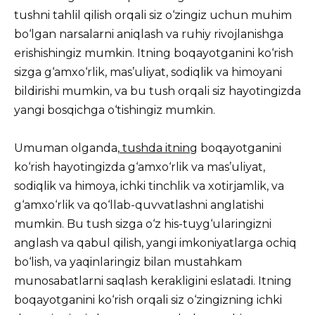
tushni tahlil qilish orqali siz o‘zingiz uchun muhim
bo‘lgan narsalarni aniqlash va ruhiy rivojlanishga
erishishingiz mumkin. Itning boqayotganini ko‘rish
sizga g‘amxo‘rlik, mas’uliyat, sodiqlik va himoyani
bildirishi mumkin, va bu tush orqali siz hayotingizda
yangi bosqichga o‘tishingiz mumkin.
Umuman olganda,
tushda itning
boqayotganini
ko‘rish hayotingizda g‘amxo‘rlik va mas’uliyat,
sodiqlik va himoya, ichki tinchlik va xotirjamlik, va
g‘amxo‘rlik va qo‘llab-quvvatlashni anglatishi
mumkin. Bu tush sizga o‘z his-tuyg‘ularingizni
anglash va qabul qilish, yangi imkoniyatlarga ochiq
bo‘lish, va yaqinlaringiz bilan mustahkam
munosabatlarni saqlash kerakligini eslatadi. Itning
boqayotganini ko‘rish orqali siz o‘zingizning ichki