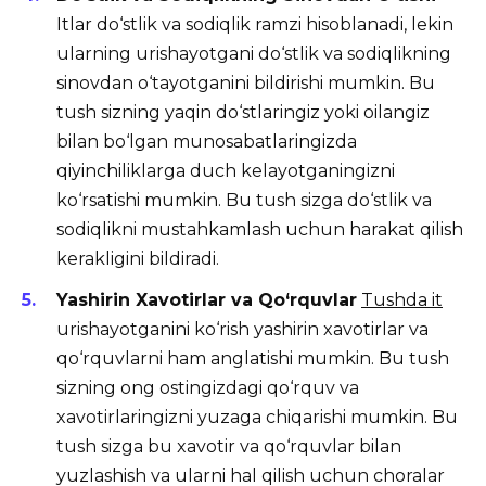
Itlar do‘stlik va sodiqlik ramzi hisoblanadi, lekin
ularning urishayotgani do‘stlik va sodiqlikning
sinovdan o‘tayotganini bildirishi mumkin. Bu
tush sizning yaqin do‘stlaringiz yoki oilangiz
bilan bo‘lgan munosabatlaringizda
qiyinchiliklarga duch kelayotganingizni
ko‘rsatishi mumkin. Bu tush sizga do‘stlik va
sodiqlikni mustahkamlash uchun harakat qilish
kerakligini bildiradi.
Yashirin Xavotirlar va Qo‘rquvlar
Tushda it
urishayotganini ko‘rish yashirin xavotirlar va
qo‘rquvlarni ham anglatishi mumkin. Bu tush
sizning ong ostingizdagi qo‘rquv va
xavotirlaringizni yuzaga chiqarishi mumkin. Bu
tush sizga bu xavotir va qo‘rquvlar bilan
yuzlashish va ularni hal qilish uchun choralar