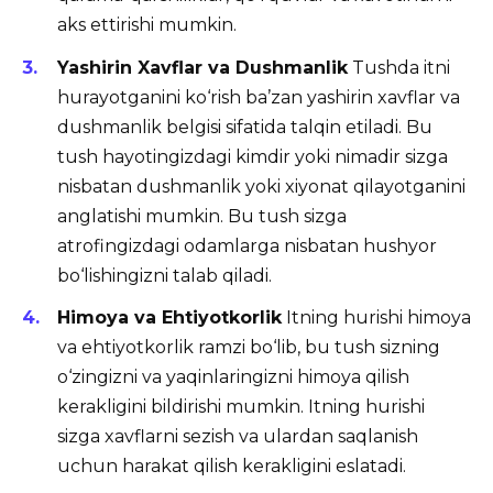
aks ettirishi mumkin.
Yashirin Xavflar va Dushmanlik
Tushda itni
hurayotganini ko‘rish ba’zan yashirin xavflar va
dushmanlik belgisi sifatida talqin etiladi. Bu
tush hayotingizdagi kimdir yoki nimadir sizga
nisbatan dushmanlik yoki xiyonat qilayotganini
anglatishi mumkin. Bu tush sizga
atrofingizdagi odamlarga nisbatan hushyor
bo‘lishingizni talab qiladi.
Himoya va Ehtiyotkorlik
Itning hurishi himoya
va ehtiyotkorlik ramzi bo‘lib, bu tush sizning
o‘zingizni va yaqinlaringizni himoya qilish
kerakligini bildirishi mumkin. Itning hurishi
sizga xavflarni sezish va ulardan saqlanish
uchun harakat qilish kerakligini eslatadi.