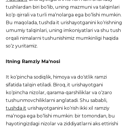
tushlardan biri bo‘lib, uning mazmuni va talqinlari
ko‘p qirrali va turli ma’nolarga ega bo‘lishi mumkin.
Bu maqolada, tushda it urishayotganini ko‘rishning
umumiy talqinlari, uning imkoniyatlari va shu tush
orqali nimalarni tushunishimiz mumkinligi haqida
so‘z yuritamiz.
Itning Ramziy Ma’nosi
It ko‘pincha sodiqlik, himoya va do‘stlik ramzi
sifatida talqin etiladi. Biroq, it urishayotgani
ko‘pincha nizolar, qarama-qarshiliklar va o‘zaro
tushunmovchiliklarni anglatadi. Shu sababli,
tushda it
urishayotganini ko‘rish ikki xil ramziy
ma’noga ega bo‘lishi mumkin: bir tomondan, bu
hayotingizdagi nizolar va ziddiyatlarni aks ettirishi