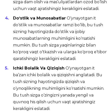
sizga dam olish va mas’uliyatlardan ozod bo‘lish
uchun vaqt ajratishingiz kerakligini eslatadi.
Do‘stlik va Munosabatlar
O‘ynayotgan it
do‘stlik va munosabatlar ramzi bo‘lib, bu tush
sizning hayotingizda do‘stlik va ijobiy
munosabatlarning muhimligini ko‘rsatishi
mumkin. Bu tush sizga yaqinlaringiz bilan
ko‘proq vaqt o‘tkazish va ularga ko‘proq e’tibor
qaratishingiz kerakligini eslatadi.
Ichki Bolalik Va Qiziqish
O‘ynayotgan it
ba’zan ichki bolalik va qiziqishni anglatadi. Bu
tush sizning hayotingizda qiziqish va
o‘ynoqilikning muhimligini ko‘rsatishi mumkin.
Bu tush sizga o‘zingizni yanada yengil va
quvnoq his qilish uchun vaqt ajratishingiz
kerakligini eslatadi.