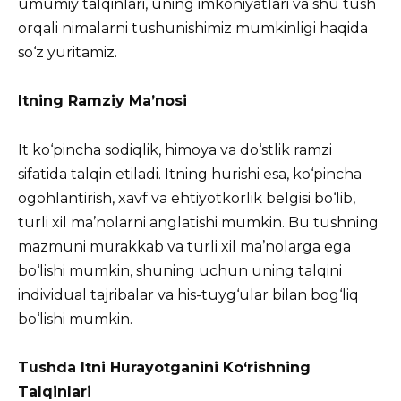
umumiy talqinlari, uning imkoniyatlari va shu tush
orqali nimalarni tushunishimiz mumkinligi haqida
so‘z yuritamiz.
Itning Ramziy Ma’nosi
It ko‘pincha sodiqlik, himoya va do‘stlik ramzi
sifatida talqin etiladi. Itning hurishi esa, ko‘pincha
ogohlantirish, xavf va ehtiyotkorlik belgisi bo‘lib,
turli xil ma’nolarni anglatishi mumkin. Bu tushning
mazmuni murakkab va turli xil ma’nolarga ega
bo‘lishi mumkin, shuning uchun uning talqini
individual tajribalar va his-tuyg‘ular bilan bog‘liq
bo‘lishi mumkin.
Tushda Itni Hurayotganini Ko‘rishning
Talqinlari