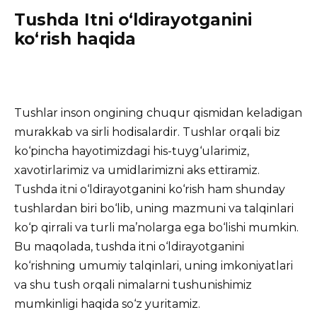
Tushda Itni o‘ldirayotganini
ko‘rish haqida
Tushlar inson ongining chuqur qismidan keladigan
murakkab va sirli hodisalardir. Tushlar orqali biz
ko‘pincha hayotimizdagi his-tuyg‘ularimiz,
xavotirlarimiz va umidlarimizni aks ettiramiz.
Tushda itni o‘ldirayotganini ko‘rish ham shunday
tushlardan biri bo‘lib, uning mazmuni va talqinlari
ko‘p qirrali va turli ma’nolarga ega bo‘lishi mumkin.
Bu maqolada, tushda itni o‘ldirayotganini
ko‘rishning umumiy talqinlari, uning imkoniyatlari
va shu tush orqali nimalarni tushunishimiz
mumkinligi haqida so‘z yuritamiz.