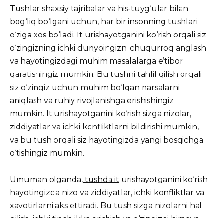
Tushlar shaxsiy tajribalar va his-tuyg‘ular bilan
bog‘liq bo‘lgani uchun, har bir insonning tushlari
o‘ziga xos bo‘ladi. It urishayotganini ko‘rish orqali siz
o‘zingizning ichki dunyoingizni chuqurroq anglash
va hayotingizdagi muhim masalalarga e’tibor
qaratishingiz mumkin. Bu tushni tahlil qilish orqali
siz o‘zingiz uchun muhim bo‘lgan narsalarni
aniqlash va ruhiy rivojlanishga erishishingiz
mumkin. It urishayotganini ko‘rish sizga nizolar,
ziddiyatlar va ichki konfliktlarni bildirishi mumkin,
va bu tush orqali siz hayotingizda yangi bosqichga
o‘tishingiz mumkin.
Umuman olganda,
tushda it
urishayotganini ko‘rish
hayotingizda nizo va ziddiyatlar, ichki konfliktlar va
xavotirlarni aks ettiradi. Bu tush sizga nizolarni hal