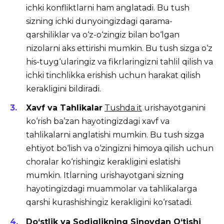
ichki konfliktlarni ham anglatadi. Bu tush
sizning ichki dunyoingizdagi qarama-
qarshiliklar va o‘z-o‘zingiz bilan bo‘lgan
nizolarni aks ettirishi mumkin. Bu tush sizga o‘z
his-tuyg‘ularingiz va fikrlaringizni tahlil qilish va
ichki tinchlikka erishish uchun harakat qilish
kerakligini bildiradi.
Xavf va Tahlikalar
Tushda it
urishayotganini
ko‘rish ba’zan hayotingizdagi xavf va
tahlikalarni anglatishi mumkin. Bu tush sizga
ehtiyot bo‘lish va o‘zingizni himoya qilish uchun
choralar ko‘rishingiz kerakligini eslatishi
mumkin. Itlarning urishayotgani sizning
hayotingizdagi muammolar va tahlikalarga
qarshi kurashishingiz kerakligini ko‘rsatadi.
Do‘stlik va Sodiqlikning Sinovdan O‘tishi