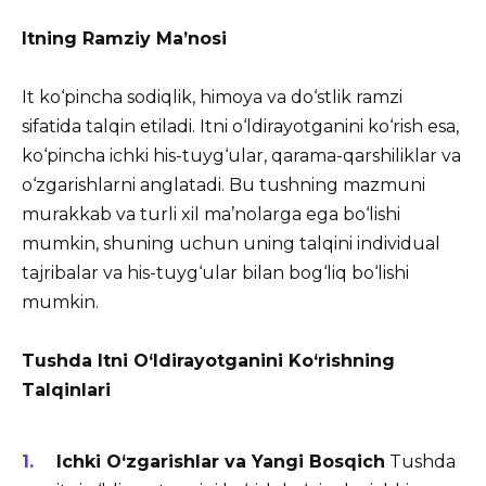
Itning Ramziy Ma’nosi
It ko‘pincha sodiqlik, himoya va do‘stlik ramzi
sifatida talqin etiladi. Itni o‘ldirayotganini ko‘rish esa,
ko‘pincha ichki his-tuyg‘ular, qarama-qarshiliklar va
o‘zgarishlarni anglatadi. Bu tushning mazmuni
murakkab va turli xil ma’nolarga ega bo‘lishi
mumkin, shuning uchun uning talqini individual
tajribalar va his-tuyg‘ular bilan bog‘liq bo‘lishi
mumkin.
Tushda Itni O‘ldirayotganini Ko‘rishning
Talqinlari
Ichki O‘zgarishlar va Yangi Bosqich
Tushda