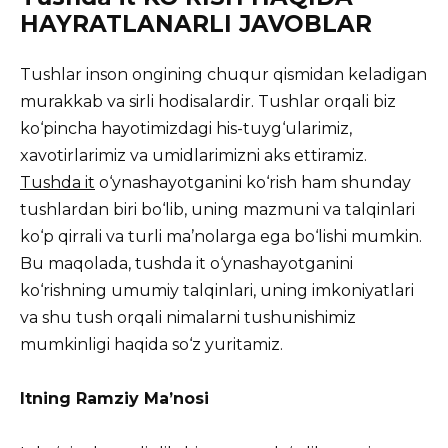
HAYRATLANARLI JAVOBLAR
Tushlar inson ongining chuqur qismidan keladigan
murakkab va sirli hodisalardir.
Tushlar orqali biz
ko‘pincha hayotimizdagi his-tuyg‘ularimiz,
xavotirlarimiz va umidlarimizni aks ettiramiz.
Tushda it
o‘ynashayotganini ko‘rish ham shunday
tushlardan biri bo‘lib, uning mazmuni va talqinlari
ko‘p qirrali va turli ma’nolarga ega bo‘lishi mumkin.
Bu maqolada, tushda it o‘ynashayotganini
ko‘rishning umumiy talqinlari, uning imkoniyatlari
va shu tush orqali nimalarni tushunishimiz
mumkinligi haqida so‘z yuritamiz.
Itning Ramziy Ma’nosi