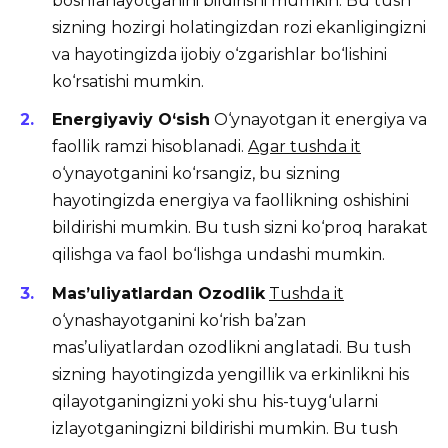
boshlanayotganini bildirishi mumkin. Bu tush
sizning hozirgi holatingizdan rozi ekanligingizni
va hayotingizda ijobiy o‘zgarishlar bo‘lishini
ko‘rsatishi mumkin.
Energiyaviy O‘sish
O‘ynayotgan it energiya va
faollik ramzi hisoblanadi.
Agar tushda it
o‘ynayotganini ko‘rsangiz, bu sizning
hayotingizda energiya va faollikning oshishini
bildirishi mumkin. Bu tush sizni ko‘proq harakat
qilishga va faol bo‘lishga undashi mumkin.
Mas’uliyatlardan Ozodlik
Tushda it
o‘ynashayotganini ko‘rish ba’zan
mas’uliyatlardan ozodlikni anglatadi. Bu tush
sizning hayotingizda yengillik va erkinlikni his
qilayotganingizni yoki shu his-tuyg‘ularni
izlayotganingizni bildirishi mumkin. Bu tush