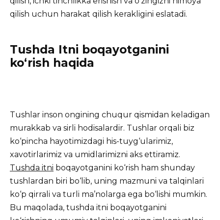
qilish, ichki tinchlikka erishish va o‘zingizni himoya
qilish uchun harakat qilish kerakligini eslatadi.
Tushda Itni boqayotganini
ko‘rish haqida
Tushlar inson ongining chuqur qismidan keladigan
murakkab va sirli hodisalardir. Tushlar orqali biz
ko‘pincha hayotimizdagi his-tuyg‘ularimiz,
xavotirlarimiz va umidlarimizni aks ettiramiz.
Tushda itni
boqayotganini ko‘rish ham shunday
tushlardan biri bo‘lib, uning mazmuni va talqinlari
ko‘p qirrali va turli ma’nolarga ega bo‘lishi mumkin.
Bu maqolada, tushda itni boqayotganini