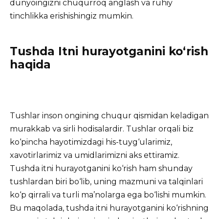
dunyoingizni chuqurroq anglash va ruhiy
tinchlikka erishishingiz mumkin.
Tushda Itni hurayotganini ko‘rish
haqida
Tushlar inson ongining chuqur qismidan keladigan
murakkab va sirli hodisalardir. Tushlar orqali biz
ko‘pincha hayotimizdagi his-tuyg‘ularimiz,
xavotirlarimiz va umidlarimizni aks ettiramiz.
Tushda itni hurayotganini ko‘rish ham shunday
tushlardan biri bo‘lib, uning mazmuni va talqinlari
ko‘p qirrali va turli ma’nolarga ega bo‘lishi mumkin.
Bu maqolada, tushda itni hurayotganini ko‘rishning