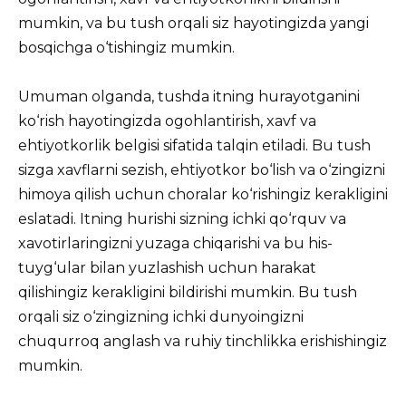
mumkin, va bu tush orqali siz hayotingizda yangi
bosqichga o‘tishingiz mumkin.
Umuman olganda, tushda itning hurayotganini
ko‘rish hayotingizda ogohlantirish, xavf va
ehtiyotkorlik belgisi sifatida talqin etiladi. Bu tush
sizga xavflarni sezish, ehtiyotkor bo‘lish va o‘zingizni
himoya qilish uchun choralar ko‘rishingiz kerakligini
eslatadi. Itning hurishi sizning ichki qo‘rquv va
xavotirlaringizni yuzaga chiqarishi va bu his-
tuyg‘ular bilan yuzlashish uchun harakat
qilishingiz kerakligini bildirishi mumkin. Bu tush
orqali siz o‘zingizning ichki dunyoingizni
chuqurroq anglash va ruhiy tinchlikka erishishingiz
mumkin.