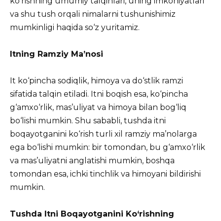
ko‘rishning umumiy talqinlari, uning imkoniyatlari
va shu tush orqali nimalarni tushunishimiz
mumkinligi haqida so‘z yuritamiz.
Itning Ramziy Ma’nosi
It ko‘pincha sodiqlik, himoya va do‘stlik ramzi
sifatida talqin etiladi. Itni boqish esa, ko‘pincha
g‘amxo‘rlik, mas’uliyat va himoya bilan bog‘liq
bo‘lishi mumkin. Shu sababli, tushda itni
boqayotganini ko‘rish turli xil ramziy ma’nolarga
ega bo‘lishi mumkin: bir tomondan, bu g‘amxo‘rlik
va mas’uliyatni anglatishi mumkin, boshqa
tomondan esa, ichki tinchlik va himoyani bildirishi
mumkin.
Tushda Itni Boqayotganini Ko‘rishning