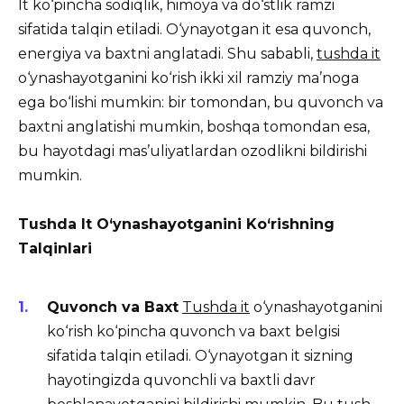
It ko‘pincha sodiqlik, himoya va do‘stlik ramzi
sifatida talqin etiladi. O‘ynayotgan it esa quvonch,
energiya va baxtni anglatadi. Shu sababli,
tushda it
o‘ynashayotganini ko‘rish ikki xil ramziy ma’noga
ega bo‘lishi mumkin: bir tomondan, bu quvonch va
baxtni anglatishi mumkin, boshqa tomondan esa,
bu hayotdagi mas’uliyatlardan ozodlikni bildirishi
mumkin.
Tushda It O‘ynashayotganini Ko‘rishning
Talqinlari
Quvonch va Baxt
Tushda it
o‘ynashayotganini
ko‘rish ko‘pincha quvonch va baxt belgisi
sifatida talqin etiladi. O‘ynayotgan it sizning
hayotingizda quvonchli va baxtli davr