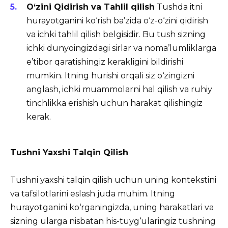
O‘zini Qidirish va Tahlil qilish
Tushda itni
hurayotganini ko‘rish ba’zida o‘z-o‘zini qidirish
va ichki tahlil qilish belgisidir. Bu tush sizning
ichki dunyoingizdagi sirlar va noma’lumliklarga
e’tibor qaratishingiz kerakligini bildirishi
mumkin. Itning hurishi orqali siz o‘zingizni
anglash, ichki muammolarni hal qilish va ruhiy
tinchlikka erishish uchun harakat qilishingiz
kerak.
Tushni Yaxshi Talqin Qilish
Tushni yaxshi talqin qilish uchun uning kontekstini
va tafsilotlarini eslash juda muhim. Itning
hurayotganini ko‘rganingizda, uning harakatlari va
sizning ularga nisbatan his-tuyg‘ularingiz tushning