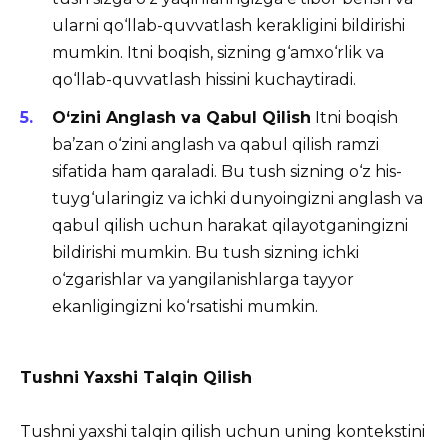
ularni qo‘llab-quvvatlash kerakligini bildirishi
mumkin. Itni boqish, sizning g‘amxo‘rlik va
qo‘llab-quvvatlash hissini kuchaytiradi.
O‘zini Anglash va Qabul Qilish
Itni boqish
ba’zan o‘zini anglash va qabul qilish ramzi
sifatida ham qaraladi. Bu tush sizning o‘z his-
tuyg‘ularingiz va ichki dunyoingizni anglash va
qabul qilish uchun harakat qilayotganingizni
bildirishi mumkin. Bu tush sizning ichki
o‘zgarishlar va yangilanishlarga tayyor
ekanligingizni ko‘rsatishi mumkin.
Tushni Yaxshi Talqin Qilish
Tushni yaxshi talqin qilish uchun uning kontekstini