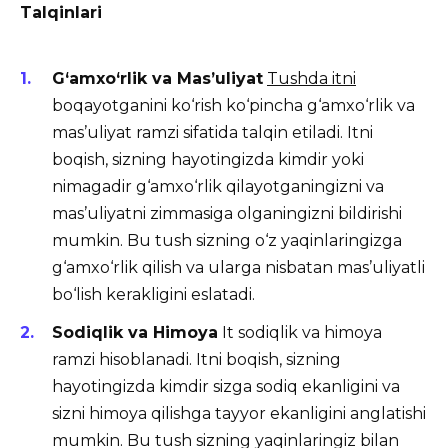
Talqinlari
G‘amxo‘rlik va Mas’uliyat
Tushda itni
boqayotganini ko‘rish ko‘pincha g‘amxo‘rlik va
mas’uliyat ramzi sifatida talqin etiladi. Itni
boqish, sizning hayotingizda kimdir yoki
nimagadir g‘amxo‘rlik qilayotganingizni va
mas’uliyatni zimmasiga olganingizni bildirishi
mumkin. Bu tush sizning o‘z yaqinlaringizga
g‘amxo‘rlik qilish va ularga nisbatan mas’uliyatli
bo‘lish kerakligini eslatadi.
Sodiqlik va Himoya
It sodiqlik va himoya
ramzi hisoblanadi. Itni boqish, sizning
hayotingizda kimdir sizga sodiq ekanligini va
sizni himoya qilishga tayyor ekanligini anglatishi
mumkin. Bu tush sizning yaqinlaringiz bilan