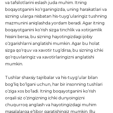
va tafsilotlarini eslash juda muhim. Itning
boqayotganini ko‘rganingizda, uning harakatlari va
sizning ularga nisbatan his-tuyg‘ularingiz tushning
mazmunini aniqlashda yordam beradi. Agar itning
boqayotganini ko‘rish sizga tinchlik va xotirjamlik
hissini bersa, bu sizning hayotingizdagi ijobiy
o‘zgarishlarni anglatishi mumkin. Agar bu holat
sizga qo‘rquv va xavotir tug‘dirsa, bu sizning ichki
qo‘rquvlaringiz va xavotirlaringizni anglatishi
mumkin.
Tushlar shaxsiy tajribalar va his-tuyg‘ular bilan
bog‘liq bo‘lgani uchun, har bir insonning tushlari
o‘ziga xos bo‘ladi. Itning boqayotganini ko‘rish
orqali siz o‘zingizning ichki dunyoingizni
chuqurroq anglash va hayotingizdagi muhim
masalalarga e’tibor qaratishingiz mumkin. Bu