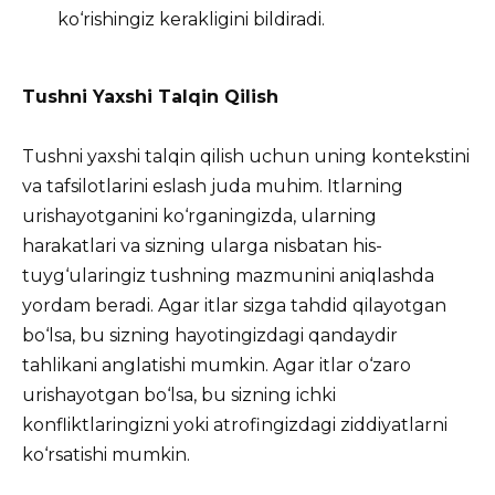
ko‘rishingiz kerakligini bildiradi.
Tushni Yaxshi Talqin Qilish
Tushni yaxshi talqin qilish uchun uning kontekstini
va tafsilotlarini eslash juda muhim. Itlarning
urishayotganini ko‘rganingizda, ularning
harakatlari va sizning ularga nisbatan his-
tuyg‘ularingiz tushning mazmunini aniqlashda
yordam beradi. Agar itlar sizga tahdid qilayotgan
bo‘lsa, bu sizning hayotingizdagi qandaydir
tahlikani anglatishi mumkin. Agar itlar o‘zaro
urishayotgan bo‘lsa, bu sizning ichki
konfliktlaringizni yoki atrofingizdagi ziddiyatlarni
ko‘rsatishi mumkin.