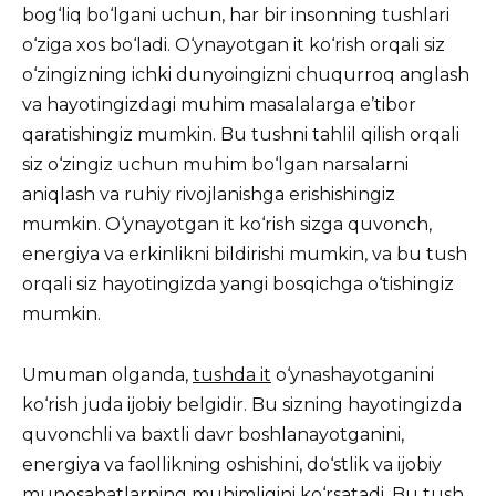
bog‘liq bo‘lgani uchun, har bir insonning tushlari
o‘ziga xos bo‘ladi. O‘ynayotgan it ko‘rish orqali siz
o‘zingizning ichki dunyoingizni chuqurroq anglash
va hayotingizdagi muhim masalalarga e’tibor
qaratishingiz mumkin. Bu tushni tahlil qilish orqali
siz o‘zingiz uchun muhim bo‘lgan narsalarni
aniqlash va ruhiy rivojlanishga erishishingiz
mumkin. O‘ynayotgan it ko‘rish sizga quvonch,
energiya va erkinlikni bildirishi mumkin, va bu tush
orqali siz hayotingizda yangi bosqichga o‘tishingiz
mumkin.
Umuman olganda,
tushda it
o‘ynashayotganini
ko‘rish juda ijobiy belgidir. Bu sizning hayotingizda
quvonchli va baxtli davr boshlanayotganini,
energiya va faollikning oshishini, do‘stlik va ijobiy
munosabatlarning muhimligini ko‘rsatadi. Bu tush