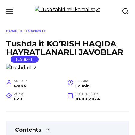
Skip
to
content
HOME
»
TUSHDA IT
Tushda it KO’RISH HAQIDA
HAYRATLANARLI JAVOBLAR
TUSHDA IT
AUTHOR
READING
Фара
52 min
VIEWS
PUBLISHED BY
620
01.08.2024
Contents