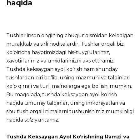
haqida
Tushlar inson ongining chuqur qismidan keladigan
murakkab va sirli hodisalardir. Tushlar orqali biz
ko‘pincha hayotimizdagi his-tuyg‘ularimiz,
xavotirlarimiz va umidlarimizni aks ettiramiz.
Tushda keksaygan ayol ko‘rish ham shunday
tushlardan biri bo‘lib, uning mazmuni va talqinlari
ko‘p qirrali va turli ma’nolarga ega bo‘lishi mumkin.
Bu maqolada, tushda keksaygan ayol ko‘rish
haqida umumiy talqinlar, uning imkoniyatlari va
shu tush orqali nimalarni tushunishimiz mumkinligi
haqida so‘z yuritamiz.
Tushda Keksaygan Ayol Ko’rishning Ramzi va