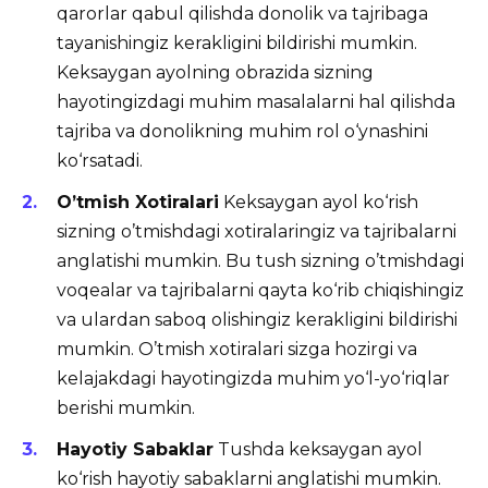
qarorlar qabul qilishda donolik va tajribaga
tayanishingiz kerakligini bildirishi mumkin.
Keksaygan ayolning obrazida sizning
hayotingizdagi muhim masalalarni hal qilishda
tajriba va donolikning muhim rol o‘ynashini
ko‘rsatadi.
O’tmish Xotiralari
Keksaygan ayol ko‘rish
sizning o’tmishdagi xotiralaringiz va tajribalarni
anglatishi mumkin. Bu tush sizning o’tmishdagi
voqealar va tajribalarni qayta ko‘rib chiqishingiz
va ulardan saboq olishingiz kerakligini bildirishi
mumkin. O’tmish xotiralari sizga hozirgi va
kelajakdagi hayotingizda muhim yo‘l-yo‘riqlar
berishi mumkin.
Hayotiy Sabaklar
Tushda keksaygan ayol
ko‘rish hayotiy sabaklarni anglatishi mumkin.