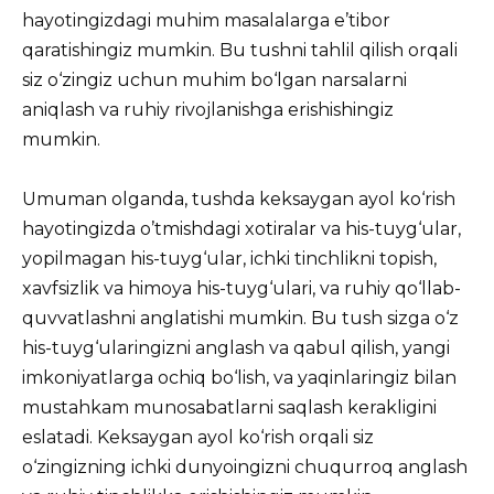
hayotingizdagi muhim masalalarga e’tibor
qaratishingiz mumkin. Bu tushni tahlil qilish orqali
siz o‘zingiz uchun muhim bo‘lgan narsalarni
aniqlash va ruhiy rivojlanishga erishishingiz
mumkin.
Umuman olganda, tushda keksaygan ayol ko‘rish
hayotingizda o’tmishdagi xotiralar va his-tuyg‘ular,
yopilmagan his-tuyg‘ular, ichki tinchlikni topish,
xavfsizlik va himoya his-tuyg‘ulari, va ruhiy qo‘llab-
quvvatlashni anglatishi mumkin. Bu tush sizga o‘z
his-tuyg‘ularingizni anglash va qabul qilish, yangi
imkoniyatlarga ochiq bo‘lish, va yaqinlaringiz bilan
mustahkam munosabatlarni saqlash kerakligini
eslatadi. Keksaygan ayol ko‘rish orqali siz
o‘zingizning ichki dunyoingizni chuqurroq anglash