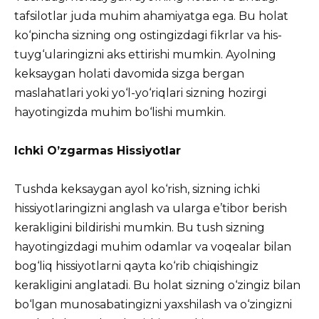
tafsilotlar juda muhim ahamiyatga ega. Bu holat
ko‘pincha sizning ong ostingizdagi fikrlar va his-
tuyg‘ularingizni aks ettirishi mumkin. Ayolning
keksaygan holati davomida sizga bergan
maslahatlari yoki yo‘l-yo‘riqlari sizning hozirgi
hayotingizda muhim bo‘lishi mumkin.
Ichki O’zgarmas Hissiyotlar
Tushda keksaygan ayol ko‘rish, sizning ichki
hissiyotlaringizni anglash va ularga e’tibor berish
kerakligini bildirishi mumkin. Bu tush sizning
hayotingizdagi muhim odamlar va voqealar bilan
bog‘liq hissiyotlarni qayta ko‘rib chiqishingiz
kerakligini anglatadi. Bu holat sizning o‘zingiz bilan
bo‘lgan munosabatingizni yaxshilash va o‘zingizni