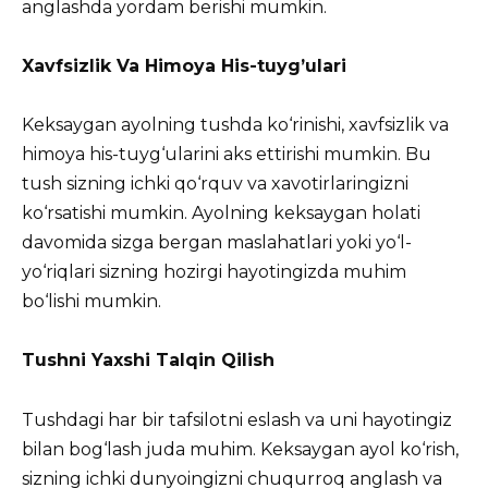
anglashda yordam berishi mumkin.
Xavfsizlik Va Himoya His-tuyg’ulari
Keksaygan ayolning tushda ko‘rinishi, xavfsizlik va
himoya his-tuyg‘ularini aks ettirishi mumkin. Bu
tush sizning ichki qo‘rquv va xavotirlaringizni
ko‘rsatishi mumkin. Ayolning keksaygan holati
davomida sizga bergan maslahatlari yoki yo‘l-
yo‘riqlari sizning hozirgi hayotingizda muhim
bo‘lishi mumkin.
Tushni Yaxshi Talqin Qilish
Tushdagi har bir tafsilotni eslash va uni hayotingiz
bilan bog‘lash juda muhim. Keksaygan ayol ko‘rish,
sizning ichki dunyoingizni chuqurroq anglash va