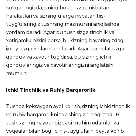
ko‘rganingizda, uning holati, sizga nisbatan
harakatlari va sizning ularga nisbatan his-
tuyg‘ularingiz tushning mazmunini aniqlashda
yordam beradi. Agar bu tush sizga tinchlik va
xotirjamlik hissini bersa, bu sizning hayotingizdagi
ijobiy o‘zgarishlarni anglatadi. Agar bu holat sizga
qo’rquv va xavotir tug’dirsa, bu sizning ichki
qo’rquvlaringiz va xavotirlaringizni anglatishi
mumkin.
Ichki Tinchlik va Ruhiy Barqarorlik
Tushda keksaygan ayol ko‘rish, sizning ichki tinchlik
va ruhiy barqarorlikni topishingizni anglatadi. Bu
tush sizning hayotingizdagi muhim odamlar va
voqealar bilan bog‘liq his-tuyg‘ularni qayta ko‘rib