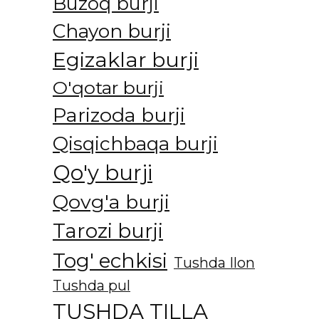
Buzoq burji
Chayon burji
Egizaklar burji
O'qotar burji
Parizoda burji
Qisqichbaqa burji
Qo'y burji
Qovg'a burji
Tarozi burji
Tog' echkisi
Tushda Ilon
Tushda pul
TUSHDA TILLA