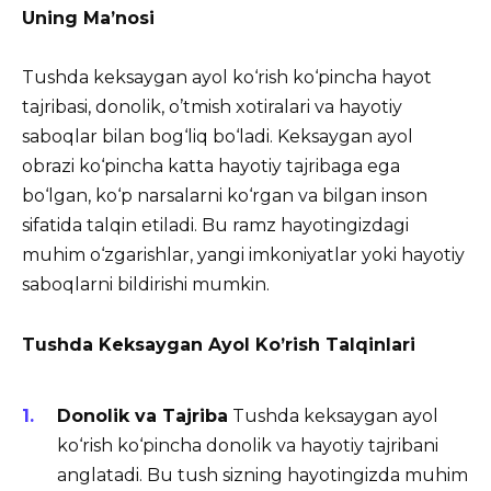
Uning Ma’nosi
Tushda keksaygan ayol ko‘rish ko‘pincha hayot
tajribasi, donolik, o’tmish xotiralari va hayotiy
saboqlar bilan bog‘liq bo‘ladi. Keksaygan ayol
obrazi ko‘pincha katta hayotiy tajribaga ega
bo‘lgan, ko‘p narsalarni ko‘rgan va bilgan inson
sifatida talqin etiladi. Bu ramz hayotingizdagi
muhim o‘zgarishlar, yangi imkoniyatlar yoki hayotiy
saboqlarni bildirishi mumkin.
Tushda Keksaygan Ayol Ko’rish Talqinlari
Donolik va Tajriba
Tushda keksaygan ayol
ko‘rish ko‘pincha donolik va hayotiy tajribani
anglatadi. Bu tush sizning hayotingizda muhim