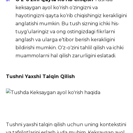
keksaygan ayol ko‘rish o‘zingizni va
hayotingizni qayta ko‘rib chiqishingiz kerakligini
anglatishi mumkin. Bu tush sizning ichki his-
tuyg‘ularingiz va ong ostingizdagi fikrlarni
anglash va ularga e’tibor berish kerakligini
bildirishi mumkin. O‘z-o‘zini tahlil qilish va ichki
muammolarni hal qilish zarurligini eslatadi.
Tushni Yaxshi Talqin Qilish
Tushni yaxshi talqin qilish uchun uning kontekstini
va tafsilotlarini eslash juda muhim. Keksaygan ayol