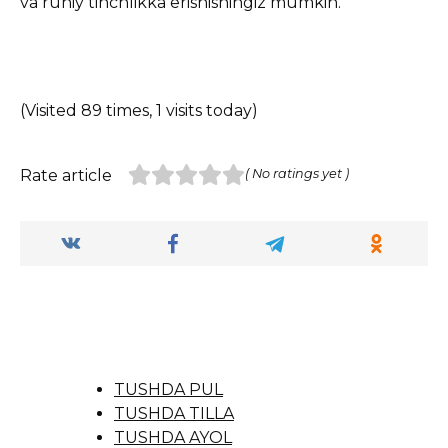
va ruhiy tinchlikka erishishingiz mumkin.
(Visited 89 times, 1 visits today)
Rate article
( No ratings yet )
TUSHDA PUL
TUSHDA TILLA
TUSHDA AYOL