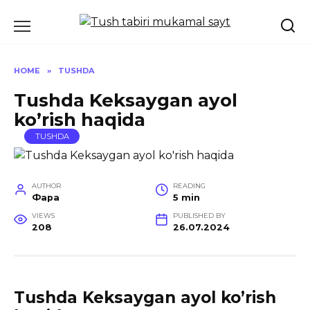
Skip
to
content
HOME
»
TUSHDA
Tushda Keksaygan ayol
ko’rish haqida
TUSHDA
AUTHOR
READING
Фара
5 min
VIEWS
PUBLISHED BY
208
26.07.2024
Tushda Keksaygan ayol ko’rish