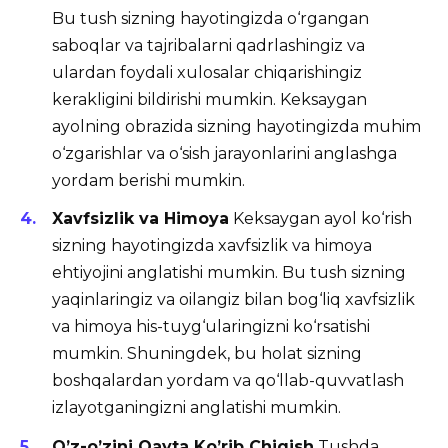
Bu tush sizning hayotingizda o‘rgangan
saboqlar va tajribalarni qadrlashingiz va
ulardan foydali xulosalar chiqarishingiz
kerakligini bildirishi mumkin. Keksaygan
ayolning obrazida sizning hayotingizda muhim
o‘zgarishlar va o‘sish jarayonlarini anglashga
yordam berishi mumkin.
Xavfsizlik va Himoya
Keksaygan ayol ko‘rish
sizning hayotingizda xavfsizlik va himoya
ehtiyojini anglatishi mumkin. Bu tush sizning
yaqinlaringiz va oilangiz bilan bog‘liq xavfsizlik
va himoya his-tuyg‘ularingizni ko‘rsatishi
mumkin. Shuningdek, bu holat sizning
boshqalardan yordam va qo‘llab-quvvatlash
izlayotganingizni anglatishi mumkin.
O’z-o’zini Qayta Ko’rib Chiqish
Tushda