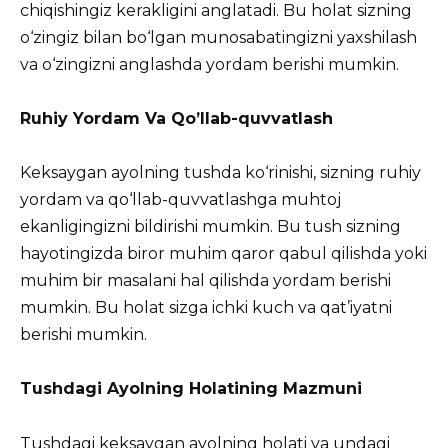
chiqishingiz kerakligini anglatadi. Bu holat sizning
o‘zingiz bilan bo‘lgan munosabatingizni yaxshilash
va o‘zingizni anglashda yordam berishi mumkin.
Ruhiy Yordam Va Qo’llab-quvvatlash
Keksaygan ayolning tushda ko‘rinishi, sizning ruhiy
yordam va qo‘llab-quvvatlashga muhtoj
ekanligingizni bildirishi mumkin. Bu tush sizning
hayotingizda biror muhim qaror qabul qilishda yoki
muhim bir masalani hal qilishda yordam berishi
mumkin. Bu holat sizga ichki kuch va qat’iyatni
berishi mumkin.
Tushdagi Ayolning Holatining Mazmuni
Tushdagi keksaygan ayolning holati va undagi