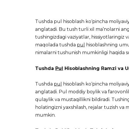
Tushda pul hisoblash ko‘pincha moliyaviy 
anglatadi. Bu tush turli xil ma’nolarni 
tushingizdagi vaziyatlar, hissiyotlaringiz 
maqolada tushda
pul
hisoblashning umumi
nimalarni tushunish mumkinligi haqida so
Tushda
Pul
Hisoblashning Ramzi va U
Tushda
pul
hisoblash ko‘pincha moliyaviy
anglatadi. Pul moddiy boylik va farovonlik
qulaylik va mustaqillikni bildiradi. Tushi
holatingizni yaxshilash, rejalar tuzish va m
mumkin.