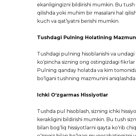
ekanligingizni bildirishi mumkin. Bu tus
qilishda yoki muhim bir masalani hal qili
kuch va qat’iyatni berishi mumkin.
Tushdagi Pulning Holatining Mazmun
Tushdagi pulning hisoblanishi va undagi
ko‘pincha sizning ong ostingizdagi fikrlar
Pulning qanday holatda va kim tomonidan
bo‘lgani tushning mazmunini aniqlashda
Ichki O‘zgarmas Hissiyotlar
Tushda pul hisoblash, sizning ichki hissiy
kerakligini bildirishi mumkin. Bu tush s
bilan bog‘liq hissiyotlarni qayta ko‘rib chi
o‘zingiz bilan bo‘lgan munosabatingizni y