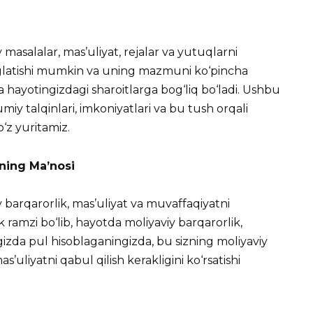
masalalar, mas’uliyat, rejalar va yutuqlarni
anglatishi mumkin va uning mazmuni ko‘pincha
va hayotingizdagi sha
roitlarga bog‘liq bo‘ladi. Ushbu
y talqinlari, imkoniyatlari va bu tush orqali
‘z yuritamiz.
ning Ma’nosi
 barqarorlik, mas’uliyat va muvaffaqiyatni
 ramzi bo‘lib, hayotda moliyaviy barqarorlik,
ngizda pul hisoblaganingizda, bu sizning moliyaviy
as’uliyatni qabul qilish kerakligini ko‘rsatishi