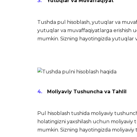
Yutuqlar va Muvaffaqiyat
Tushda pul hisoblash, yutuqlar va muvaff
yutuqlar va muvaffaqiyatlarga erishish uch
mumkin. Sizning hayotingizda yutuqlar v
Moliyaviy Tushuncha va Tahlil
Pul hisoblash tushida moliyaviy tushuncha
holatingizni yaxshilash uchun moliyaviy tus
mumkin. Sizning hayotingizda moliyaviy 