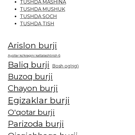
TUSHDA MASHINA
TUSHDA MUSHUK
TUSHDA SOCH
TUSHDA TISH
Arislon burji
Ayollar ko‘kragini kattalashtirish 6
Baliq burji
Bosh og‘rig‘i
Buzoq burji
Chayon burji
Egizaklar burji
O'qotar burji
Parizoda burji