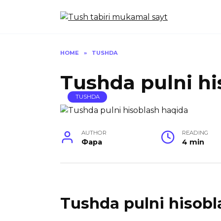
Skip
to
content
HOME
»
TUSHDA
Tushda pulni hi
TUSHDA
AUTHOR
READING
Фара
4 min
Tushda pulni hisobl