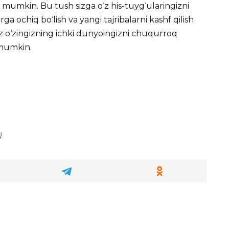
i mumkin. Bu tush sizga o‘z his-tuyg‘ularingizni
ga ochiq bo‘lish va yangi tajribalarni kashf qilish
 siz o‘zingizning ichki dunyoingizni chuqurroq
 mumkin.
)