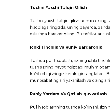
Tushni Yaxshi Talqin Qilish
Tushni yaxshi talqin qilish uchun uning ko
hisoblaganingizda, uning qayerda, qanda
eslashga harakat qiling. Bu tafsilotlar 
Ichki Tinchlik va Ruhiy Barqarorlik
Tushda pul hisoblash, sizning ichki tinchl
tush sizning hayotingizdagi muhim odamla
ko‘rib chiqishingiz kerakligini anglatadi. 
munosabatingizni yaxshilash va o‘zingiz
Ruhiy Yordam Va Qo‘llab-quvvatlash
Pul hisoblashning tushda ko‘rinishi, siz