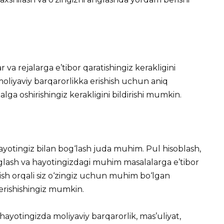
va rejalarga e’tibor qaratishingiz kerakligini
moliyaviy barqarorlikka erishish uchun aniq
lga oshirishingiz kerakligini bildirishi mumkin.
hayotingiz bilan bog‘lash juda muhim. Pul hisoblash,
glash va hayotingizdagi muhim masalalarga e’tibor
lish orqali siz o‘zingiz uchun muhim bo‘lgan
 erishishingiz mumkin.
yotingizda moliyaviy barqarorlik, mas’uliyat,