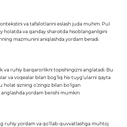
ntekstini va tafsilotlarini eslash juda muhim. Pul
y holatda va qanday sharoitda hisoblanganligini
tushning mazmunini aniqlashda yordam beradi.
ik va ruhiy barqarorlikni topishingizni anglatadi. Bu
r va voqealar bilan bog‘liq his-tuyg‘ularni qayta
Bu holat sizning o‘zingiz bilan bo‘lgan
ni anglashda yordam berishi mumkin.
ning ruhiy yordam va qo‘llab-quvvatlashga muhtoj