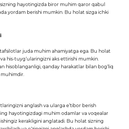
h sizning hayotingizda biror muhim qaror qabul
shda yordam berishi mumkin. Bu holat sizga ichki
i
 tafsilotlar juda muhim ahamiyatga ega. Bu holat
 va his-tuyg‘ularingizni aks ettirishi mumkin.
 hisoblanganligi, qanday harakatlar bilan bog‘liq
 muhimdir.
otlaringizni anglash va ularga e’tibor berish
izning hayotingizdagi muhim odamlar va voqealar
qishingiz kerakligini anglatadi. Bu holat sizning
axshilash va o‘zingizni anglashda yordam berishi