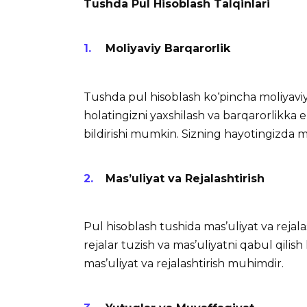
Tushda Pul Hisoblash Talqinlari
Moliyaviy Barqarorlik
Tushda pul hisoblash ko‘pincha moliyaviy 
holatingizni yaxshilash va barqarorlikka e
bildirishi mumkin. Sizning hayotingizda mo
Mas’uliyat va Rejalashtirish
Pul hisoblash tushida mas’uliyat va rejala
rejalar tuzish va mas’uliyatni qabul qilish
mas’uliyat va rejalashtirish muhimdir.