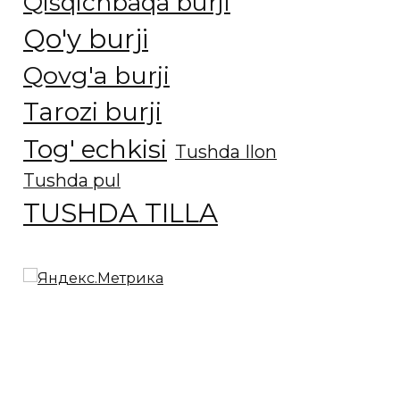
Qisqichbaqa burji
Qo'y burji
Qovg'a burji
Tarozi burji
Tog' echkisi
Tushda Ilon
Tushda pul
TUSHDA TILLA