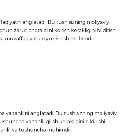
aqiyatni anglatadi. Bu tush sizning moliyaviy
un zarur choralarni ko‘rish kerakligini bildirishi
a muvaffaqiyatlarga erishish muhimdir.
 va tahlilni anglatadi. Bu tush sizning moliyaviy
huncha va tahlil qilish kerakligini bildirishi
tahlil va tushuncha muhimdir.