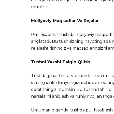
mumkin.
Moliyaviy Maqsadlar Va Rejalar
Pul hisoblash tushida moliyaviy maqsadlar 
anglatadi. Bu tush sizning hayotingizda 
rejalashtirishingiz va maqsadlaringizni ama
Tushni Yaxshi Talqin Qilish
Tushdagi har bir tafsilotni eslash va uni 
sizning ichki dunyoingizni chuqurroq an
qaratishingiz mumkin. Bu tushni tahlil qi
narsalarni aniqlash va ruhiy rivojlanishga
Umuman olganda, tushda pul hisoblash ha