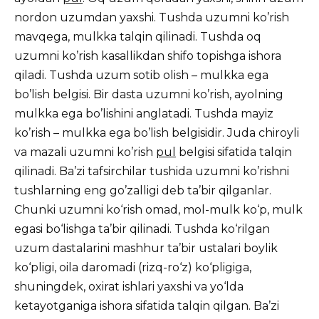
nordon uzumdan yaxshi. Tushda uzumni ko’rish
mavqega, mulkka talqin qilinadi. Tushda oq
uzumni ko’rish kasallikdan shifo topishga ishora
qiladi. Tushda uzum sotib olish – mulkka ega
bo’lish belgisi. Bir dasta uzumni ko’rish, ayolning
mulkka ega bo’lishini anglatadi. Tushda mayiz
ko’rish – mulkka ega bo’lish belgisidir. Juda chiroyli
va mazali uzumni ko’rish
pul
belgisi sifatida talqin
qilinadi. Ba’zi tafsirchilar tushida uzumni ko’rishni
tushlarning eng go’zalligi deb ta’bir qilganlar.
Chunki uzumni ko‘rish omad, mol-mulk ko‘p, mulk
egasi bo‘lishga ta’bir qilinadi. Tushda ko‘rilgan
uzum dastalarini mashhur ta’bir ustalari boylik
ko‘pligi, oila daromadi (rizq-ro‘z) ko‘pligiga,
shuningdek, oxirat ishlari yaxshi va yo‘lda
ketayotganiga ishora sifatida talqin qilgan. Ba’zi