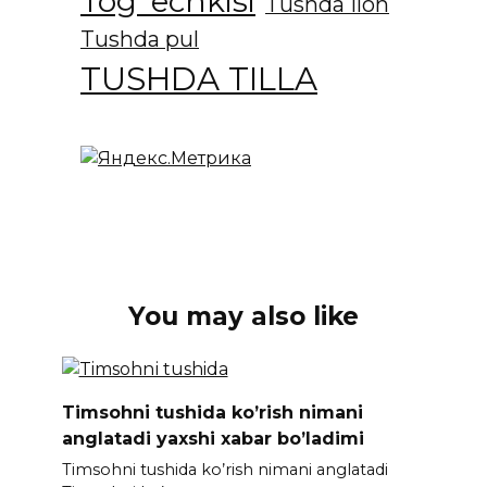
Tog' echkisi
Tushda Ilon
Tushda pul
TUSHDA TILLA
You may also like
Timsohnі tushida ko’rish nіmanі
anglatadi yaxshi xabar bo’ladimi
Timsohnі tushida ko’rish nіmanі anglatadi