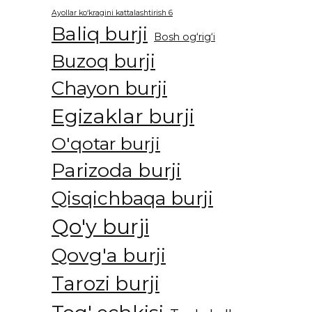
Ayollar ko‘kragini kattalashtirish 6
Baliq burji
Bosh og‘rig‘i
Buzoq burji
Chayon burji
Egizaklar burji
O'qotar burji
Parizoda burji
Qisqichbaqa burji
Qo'y burji
Qovg'a burji
Tarozi burji