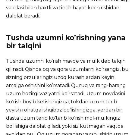
va oilasi bilan baxtli va tinch hayot kechirishidan
dalolat beradi.
Tushda uzumni ko’rishning yana
bir talqini
Tushda uzumni ko’rish mavqe va mulk deb talqin
qilinadi. Qishda oq va qora uzumlarni ko’rsangiz, bu
sizning orzularingiz uzoq kurashlardan keyin
amalga oshishini ko’rsatadi. Quruq va rang-barang
uzum hozirgi vaziyatni ko’rsatadi. Uzum novdasini
ko‘rish boyib ketishingizga, tokdan uzum terib
yeyish rohatga ishqiboz bo‘lishingizga, yerdan bir
dasta uzum terib ko‘tarib ko‘rish mol-mulkingiz
bo‘lishiga dalolat qiladi. yoki siz kutmagan vaqtda
ayoldan
pul
. Oq uzum qoradan yaxshi, shirin uzum