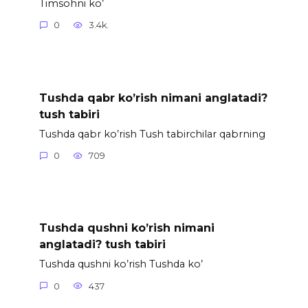
Timsohnі ko’
0
3.4k.
Tushda qabr ko’rish nimani anglatadi?
tush tabiri
Tushda qabr ko’rish Tush tabirchilar qabrning
0
709
Tushda qushni ko’rish nimani
anglatadi? tush tabiri
Tushda qushni ko’rish Tushda ko’
0
437