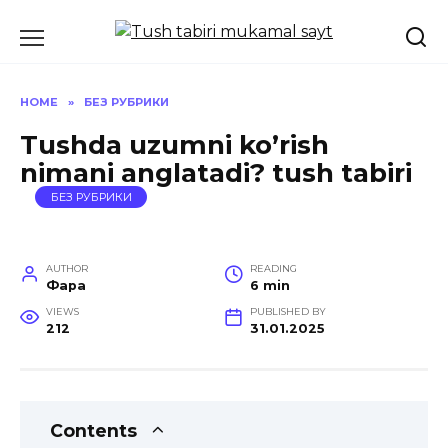
Skip
to
content
HOME
»
БЕЗ РУБРИКИ
Tushda uzumni ko’rish
nimani anglatadi? tush tabiri
БЕЗ РУБРИКИ
AUTHOR
READING
Фара
6 min
VIEWS
PUBLISHED BY
212
31.01.2025
Contents