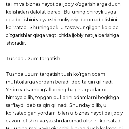
ta’lim va biznes hayotida ijobiy o’zgarishlarga duch
kelishidan dalolat beradi. Bu uning chiroyli uyga
ega bo’lishini va yaxshi moliyaviy daromad olishini
ko’rsatadi. Shuningdek, u tasavvur qilgan ko’plab
o’zgarishlar qisqa vaqt ichida ijobiy natija berishiga
ishoradir.
Tushda uzum tarqatish
Tushda uzum tarqatish tush ko’rgan odam
muhtojlarga yordam beradi, deb talqin qilinadi.
Yetim va kambag‘allarning haq-huquqlarini
himoya qilib, topgan pullarini odamlarni boqishga
sarflaydi, deb talqin qilinadi. Shunday qilib, u
ko’rsatadigan yordami bilan u biznes hayotida ijobiy
davom etishini va yaxshi daromad olishini ko’rsatadi.
Bu uning moliyaviy qiyinchiliklarga duch kelmasligi