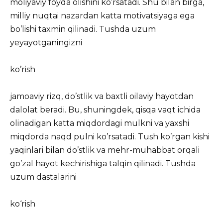
moliyaviy foyda olishini ko’rsatadi. Shu bilan birga,
milliy nuqtai nazardan katta motivatsiyaga ega
bo’lishi taxmin qilinadi. Tushda uzum
yeyayotganingizni
ko’rish
jamoaviy rizq, do’stlik va baxtli oilaviy hayotdan
dalolat beradi. Bu, shuningdek, qisqa vaqt ichida
olinadigan katta miqdordagi mulkni va yaxshi
miqdorda naqd pulni ko’rsatadi. Tush ko’rgan kishi
yaqinlari bilan do’stlik va mehr-muhabbat orqali
go’zal hayot kechirishiga talqin qilinadi. Tushda
uzum dastalarini
ko‘rish