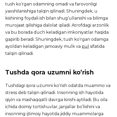
tush ko‘rgan odamning omadi va farovonligi
yaxshilanishiga talqin qilinadi. Shuningdek, u
kishining foydali ish bilan shug’ullanishi va bilimga
murojaat qilishiga dalolat qiladi. Atrofdagi arzonlik
va bu borada duch keladigan imkoniyatlar haqida
gapirib beradi. Shuningdek, tush ko’rgan odamga
ayoldan keladigan jamoaviy mulk va
pul
sifatida
talqin qilinadi.
Tushda qora uzumni ko’rish
Tushdagi qora uzumni ko’rish odatda muammo va
stress deb talqin qilinadi. Insonning ish hayotida
qiyin va mashaqqatli davrga kirishi aytiladi. Bu oila
ichida doimiy tortishuvlar, janjallar bo’lishini va
insonning ijtimoiy hayotda jiddiy muammolarga