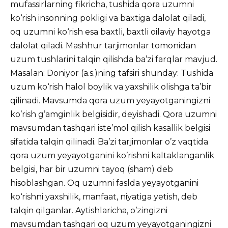
mufassirlarning fikricha, tushida qora uzumni
ko‘rish insonning pokligi va baxtiga dalolat qiladi,
oq uzumni ko‘rish esa baxtli, baxtli oilaviy hayotga
dalolat qiladi. Mashhur tarjimonlar tomonidan
uzum tushlarini talqin qilishda ba’zi farqlar mavjud.
Masalan: Doniyor (a.s.)ning tafsiri shunday: Tushida
uzum ko‘rish halol boylik va yaxshilik olishga ta’bir
qilinadi. Mavsumda qora uzum yeyayotganingizni
ko’rish g’amginlik belgisidir, deyishadi. Qora uzumni
mavsumdan tashqari iste’mol qilish kasallik belgisi
sifatida talqin qilinadi. Ba’zi tarjimonlar o’z vaqtida
qora uzum yeyayotganini ko’rishni kaltaklanganlik
belgisi, har bir uzumni tayoq (sham) deb
hisoblashgan. Oq uzumni faslda yeyayotganini
ko‘rishni yaxshilik, manfaat, niyatiga yetish, deb
talqin qilganlar. Aytishlaricha, o’zingizni
mavsumdan tashqari oq uzum yeyayotganingizni