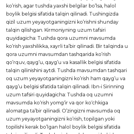
ko’rish, agar tushda yaxshi belgilar bo’lsa, halol
boylik belgisi sifatida talqin qilinadi. Tushingizda
qizil uzum yeyayotganingizni ko’rishni shunday
talqin qilishgan. Kirmoniyning uzum tafsiri
quyidagicha: Tushda qora uzumni mavsumda
ko‘rish yaxshilikka, xayrli ta’bir qilinadi. Bir talqinda u
qora uzumni mavsumdan tashqarida ko’rish
qo’rquv, qayg’u, qayg’u va kasallik belgisi sifatida
talqin qilinishini aytdi. Tushda mavsumdan tashqari
oq uzum yeyayotganingizni ko’rish ham qayg’u va
qayg’u belgisi sifatida talqin qilinadi. Ibn-i Sirinning
uzum tafsiri quyidagicha: Tushda oq uzumni
mavsumda ko‘rish yomg‘ir va qor ko‘chkiga
alomatga ta’bir qilinadi. O’zingizni mavsumda oq
uzum yeyayotganingizni ko’rish, topilgan yoki
topilishi kerak bo’lgan halol boylik belgisi sifatida