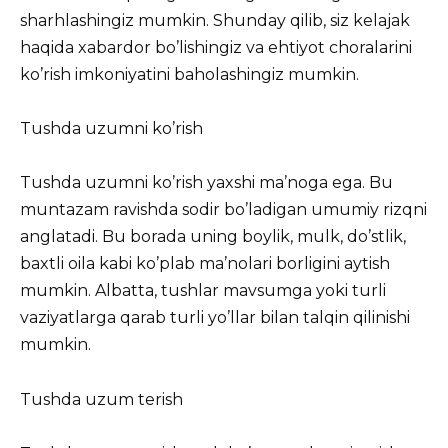
sharhlashingiz mumkin. Shunday qilib, siz kelajak
haqida xabardor bo’lishingiz va ehtiyot choralarini
ko’rish imkoniyatini baholashingiz mumkin.
Tushda uzumni ko’rish
Tushda uzumni ko’rish yaxshi ma’noga ega. Bu
muntazam ravishda sodir bo’ladigan umumiy rizqni
anglatadi. Bu borada uning boylik, mulk, do’stlik,
baxtli oila kabi ko’plab ma’nolari borligini aytish
mumkin. Albatta, tushlar mavsumga yoki turli
vaziyatlarga qarab turli yo’llar bilan talqin qilinishi
mumkin.
Tushda uzum terish