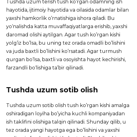
Tushda uzum terish tush ko’rgan odamning ish
hayotida, ijtimoiy hayotida va oilasida odamlar bilan
yaxshi hamkorlik o’rnatishiga ishora qiladi. Bu
yo‘nalishda katta muvaffaqiyatlarga erishib, yaxshi
daromad olishi aytilgan. Agar tush ko’rgan kishi
yolg’iz bo’lsa, bu uning tez orada omadli bo’lishini
va juda baxtli bo’lishini ko’rsatadi. Agar turmush
qurgan bo‘lsa, baxtli va osoyishta hayot kechirishi,
farzandli bo‘lishiga ta’bir qilinadi.
Tushda uzum sotib olish
Tushda uzum sotib olish tush ko’rgan kishi amalga
oshiradigan loyiha bo’yicha kuchli kompaniyadan
ish taklifini olishiga talqin qilinadi. Shunday qilib, u
tez orada yangi hayotga ega bo’lishini va yaxshi