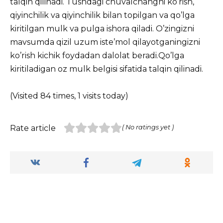
talqin qilinadi. Tushdagi chuvalchangni ko’rish,
qiyinchilik va qiyinchilik bilan topilgan va qo’lga
kiritilgan mulk va pulga ishora qiladi. O’zingizni
mavsumda qizil uzum iste’mol qilayotganingizni
ko’rish kichik foydadan dalolat beradi.Qo’lga
kiritiladigan oz mulk belgisi sifatida talqin qilinadi.
(Visited 84 times, 1 visits today)
Rate article
( No ratings yet )