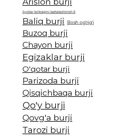
Arislon burji
Ayollar ko‘kragini kattalashtirish 6
Baliq burji
Bosh og‘rig‘i
Buzoq burji
Chayon burji
Egizaklar burji
O'qotar burji
Parizoda burji
Qisqichbaqa burji
Qo'y burji
Qovg'a burji
Tarozi burji