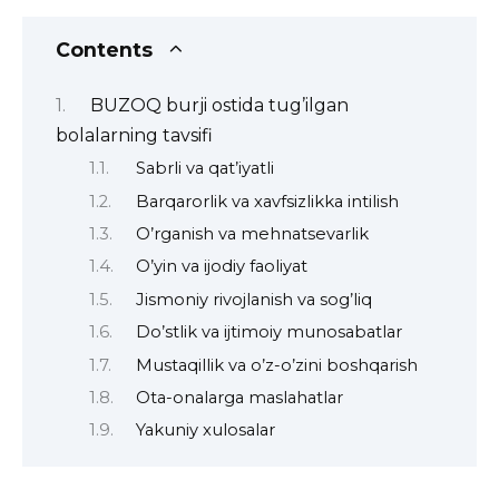
Contents
BUZOQ burji ostida tug’ilgan
bolalarning tavsifi
Sabrli va qat’iyatli
Barqarorlik va xavfsizlikka intilish
O’rganish va mehnatsevarlik
O’yin va ijodiy faoliyat
Jismoniy rivojlanish va sog’liq
Do’stlik va ijtimoiy munosabatlar
Mustaqillik va o’z-o’zini boshqarish
Ota-onalarga maslahatlar
Yakuniy xulosalar