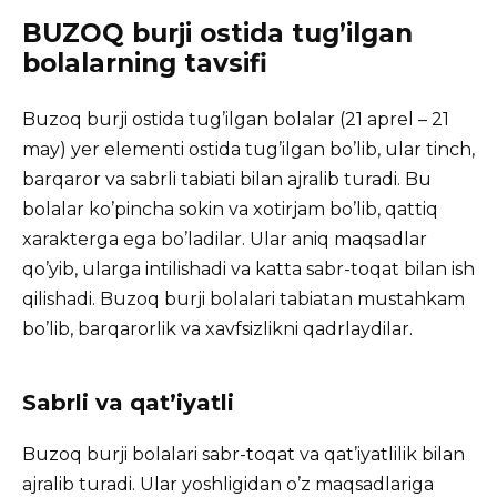
BUZOQ burji ostida tug’ilgan
bolalarning tavsifi
Buzoq burji ostida tug’ilgan bolalar (21 aprel – 21
may) yer elementi ostida tug’ilgan bo’lib, ular tinch,
barqaror va sabrli tabiati bilan ajralib turadi. Bu
bolalar
ko’pincha sokin va xotirjam bo’lib, qattiq
xarakterga ega bo’ladilar. Ular aniq maqsadlar
qo’yib, ularga intilishadi va katta sabr-toqat bilan ish
qilishadi. Buzoq burji bolalari tabiatan mustahkam
bo’lib, barqarorlik va xavfsizlikni qadrlaydilar.
Sabrli va qat’iyatli
Buzoq burji bolalari sabr-toqat va qat’iyatlilik bilan
ajralib turadi. Ular yoshligidan o’z maqsadlariga