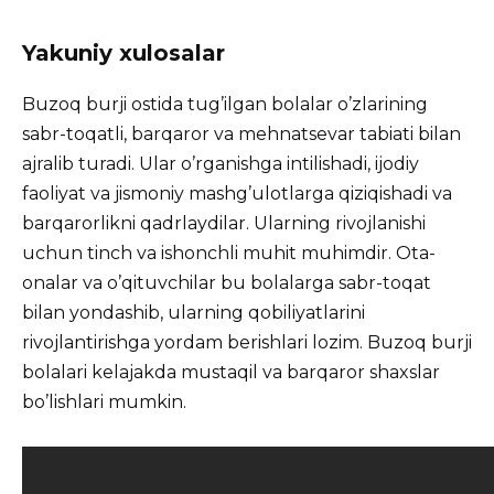
Yakuniy xulosalar
Buzoq burji ostida tug’ilgan bolalar o’zlarining
sabr-toqatli, barqaror va mehnatsevar tabiati bilan
ajralib turadi. Ular o’rganishga intilishadi, ijodiy
faoliyat va jismoniy mashg’ulotlarga qiziqishadi va
barqarorlikni qadrlaydilar. Ularning rivojlanishi
uchun tinch va ishonchli muhit muhimdir. Ota-
onalar va o’qituvchilar bu bolalarga sabr-toqat
bilan yondashib, ularning qobiliyatlarini
rivojlantirishga yordam berishlari lozim. Buzoq burji
bolalari kelajakda mustaqil va barqaror shaxslar
bo’lishlari mumkin.