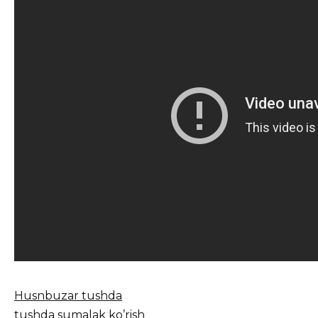
Husnbuzar tushda
tushda sumalak ko’rish