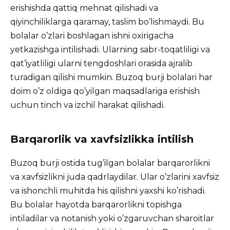
erishishda qattiq mehnat qilishadi va
qiyinchiliklarga qaramay, taslim bo’lishmaydi. Bu
bolalar o’zlari boshlagan ishni oxirigacha
yetkazishga intilishadi. Ularning sabr-toqatliligi va
qat’iyatliligi ularni tengdoshlari orasida ajralib
turadigan qilishi mumkin. Buzoq burji bolalari har
doim o’z oldiga qo’yilgan maqsadlariga erishish
uchun tinch va izchil harakat qilishadi.
Barqarorlik va xavfsizlikka intilish
Buzoq burji ostida tug’ilgan bolalar barqarorlikni
va xavfsizlikni juda qadrlaydilar. Ular o’zlarini xavfsiz
va ishonchli muhitda his qilishni yaxshi ko’rishadi.
Bu bolalar hayotda barqarorlikni topishga
intiladilar va notanish yoki o’zgaruvchan sharoitlar