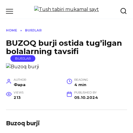
Skip
to
content
HOME
»
BURJLAR
BUZOQ burji ostida tug’ilgan
bolalarning tavsifi
BURJLAR
AUTHOR
READING
Фара
4 min
VIEWS
PUBLISHED BY
213
05.10.2024
Buzoq burji