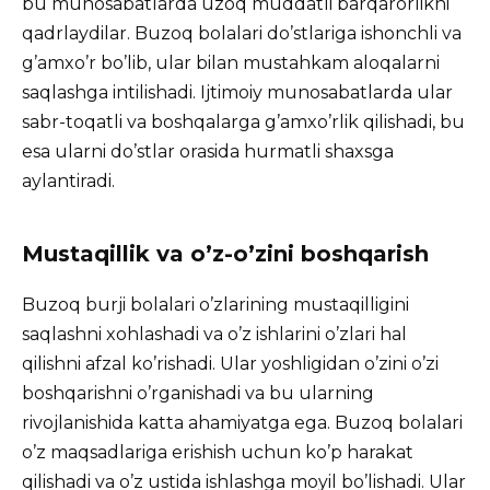
bu munosabatlarda uzoq muddatli barqarorlikni
qadrlaydilar. Buzoq bolalari do’stlariga ishonchli va
g’amxo’r bo’lib, ular bilan mustahkam aloqalarni
saqlashga intilishadi. Ijtimoiy munosabatlarda ular
sabr-toqatli va boshqalarga g’amxo’rlik qilishadi, bu
esa ularni do’stlar orasida hurmatli shaxsga
aylantiradi.
Mustaqillik va o’z-o’zini boshqarish
Buzoq burji bolalari o’zlarining mustaqilligini
saqlashni xohlashadi va o’z ishlarini o’zlari hal
qilishni afzal ko’rishadi. Ular yoshligidan o’zini o’zi
boshqarishni o’rganishadi va bu ularning
rivojlanishida katta ahamiyatga ega. Buzoq bolalari
o’z maqsadlariga erishish uchun ko’p harakat
qilishadi va o’z ustida ishlashga moyil bo’lishadi. Ular