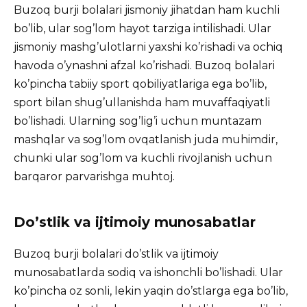
Buzoq burji bolalari jismoniy jihatdan ham kuchli
bo’lib, ular sog’lom hayot tarziga intilishadi. Ular
jismoniy mashg’ulotlarni yaxshi ko’rishadi va ochiq
havoda o’ynashni afzal ko’rishadi. Buzoq bolalari
ko’pincha tabiiy sport qobiliyatlariga ega bo’lib,
sport bilan shug’ullanishda ham muvaffaqiyatli
bo’lishadi. Ularning sog’lig’i uchun muntazam
mashqlar va sog’lom ovqatlanish juda muhimdir,
chunki ular sog’lom va kuchli rivojlanish uchun
barqaror parvarishga muhtoj.
Do’stlik va ijtimoiy munosabatlar
Buzoq burji bolalari do’stlik va ijtimoiy
munosabatlarda sodiq va ishonchli bo’lishadi. Ular
ko’pincha oz sonli, lekin yaqin do’stlarga ega bo’lib,