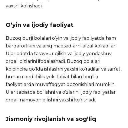
yaxshi ko’rishadi.
O’yin va ijodiy faoliyat
Buzoq burji bolalari o’yin va ijodiy faoliyatda ham
barqarorlikni va aniq maqsadlarni afzal ko’radilar.
Ular odatda tasavvur qilish va ijodiy yondashuv
orqali o’zlarini ifodalashadi. Buzoq bolalari
ko’pincha qo’lda ishlashni yaxshi ko’radilar va san’at,
hunarmandchilik yoki tabiat bilan bog’liq
faoliyatlarda muvaffaqiyat qozonishlari mumkin.
Ular tabiatda bo’lishni va o’zlarini ijodiy faoliyatlar
orqali namoyon qilishni yaxshi ko’rishadi.
Jismoniy rivojlanish va sog’liq