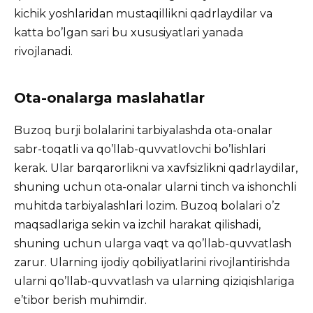
kichik yoshlaridan mustaqillikni qadrlaydilar va
katta bo’lgan sari bu xususiyatlari yanada
rivojlanadi.
Ota-onalarga maslahatlar
Buzoq burji bolalarini tarbiyalashda ota-onalar
sabr-toqatli va qo’llab-quvvatlovchi bo’lishlari
kerak. Ular barqarorlikni va xavfsizlikni qadrlaydilar,
shuning uchun ota-onalar ularni tinch va ishonchli
muhitda tarbiyalashlari lozim. Buzoq bolalari o’z
maqsadlariga sekin va izchil harakat qilishadi,
shuning uchun ularga vaqt va qo’llab-quvvatlash
zarur. Ularning ijodiy qobiliyatlarini rivojlantirishda
ularni qo’llab-quvvatlash va ularning qiziqishlariga
e’tibor berish muhimdir.