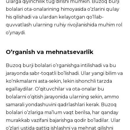
ularga qiyinchilik tug’dirishi mumkin. Buzoq burji
bolalari ota-onalarining himoyasida o’zlarini qulay
his qilishadi va ulardan kelayotgan qo’llab-
quvvatlash ularning ruhiy rivojlanishida muhim rol
o’ynaydi.
O’rganish va mehnatsevarlik
Buzoq burji bolalari o’rganishga intilishadi va bu
jarayonda sabr-toqatli bo’lishadi. Ular yangi bilim va
ko’nikmalarni asta-sekin, lekin ishonchli tarzda
egallaydilar. O’qituvchilar va ota-onalar bu
bolalarni o’qitish jarayonida ularning sekin, ammo
samarali yondashuvini qadrlashlari kerak. Buzoq
bolalari o’zlariga ma’lum vaqt berilsa, har qanday
murakkab vazifani bajarishga qodir bo’ladilar. Ular
o’zlari ustida qattiq ishlashni va mehnat qilishni