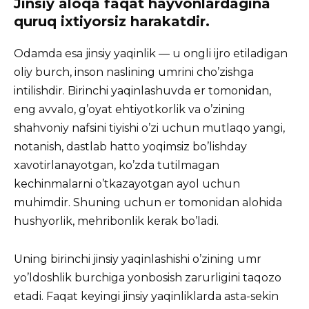
Jinsiy aloqa faqat hayvonlardagina
quruq ixtiyorsiz harakatdir.
Odamda esa jinsiy yaqinlik — u ongli ijro etiladigan
oliy burch, inson naslining umrini cho’zishga
intilishdir. Birinchi yaqinlashuvda er tomonidan,
eng avvalo, g’oyat ehtiyotkorlik va o’zining
shahvoniy nafsini tiyishi o’zi uchun mutlaqo yangi,
notanish, dastlab hatto yoqimsiz bo’lishday
xavotirlanayotgan, ko’zda tutilmagan
kechinmalarni o’tkazayotgan ayol uchun
muhimdir. Shuning uchun er tomonidan alohida
hushyorlik, mehribonlik kerak bo’ladi.
Uning birinchi jinsiy yaqinlashishi o’zining umr
yo’ldoshlik burchiga yonbosish zarurligini taqozo
etadi. Faqat keyingi jinsiy yaqinliklarda asta-sekin