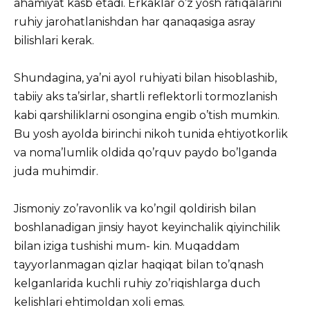
ahamiyat kasb etadi. Erkaklar o’z yosh rafiqalarini
ruhiy jarohatlanishdan har qanaqasiga asray
bilishlari kerak.
Shundagina, ya’ni ayol ruhiyati bilan hisoblashib,
tabiiy aks ta’sirlar, shartli reflektorli tormozlanish
kabi qarshiliklarni osongina engib o’tish mumkin.
Bu yosh ayolda birinchi nikoh tunida ehtiyotkorlik
va noma’lumlik oldida qo’rquv paydo bo’lganda
juda muhimdir.
Jismoniy zo’ravonlik va ko’ngil qoldirish bilan
boshlanadigan jinsiy hayot keyinchalik qiyinchilik
bilan iziga tushishi mum- kin. Muqaddam
tayyorlanmagan qizlar haqiqat bilan to’qnash
kelganlarida kuchli ruhiy zo’riqishlarga duch
kelishlari ehtimoldan xoli emas.