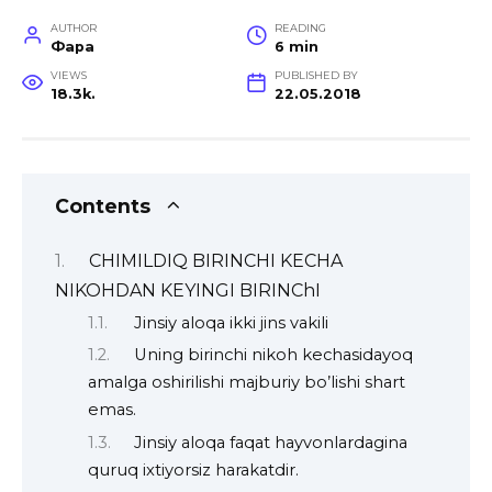
AUTHOR
READING
Фара
6 min
VIEWS
PUBLISHED BY
18.3k.
22.05.2018
Contents
CHIMILDIQ BIRINCHI KECHA
NIKOHDAN KEYINGI BIRINChI
Jinsiy aloqa ikki jins vakili
Uning birinchi nikoh kechasidayoq
amalga oshirilishi majburiy bo’lishi shart
emas.
Jinsiy aloqa faqat hayvonlardagina
quruq ixtiyorsiz harakatdir.