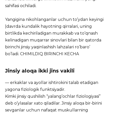
sahifasi ochiladi.
Yangigina nikohlanganlar uchun to’ydan keyingi
|davrda kundalik hayotning qirralari, uning
birtlikda kechiriladigan murakkab va to’qnash
kelinadigan muqarrar sinovlari bilan bir qatorda
birinchi jinsiy yaqinlashish lahzalari ro’baro’
bo’ladi. CHIMILDIQ BIRINCHI KECHA
Jinsiy aloqa ikki jins vakili
— erkaklar va ayollar ishtirokini talab etadigan
yagona fiziologik funktsiyadir.
Kimki jinsiy qushilish “yalang’ochlar fiziologiyasi”
deb o’ylasalar xato qiladilar. Jinsiy aloqa bir-birini
sevganlar uchun nafaqat muskullarning