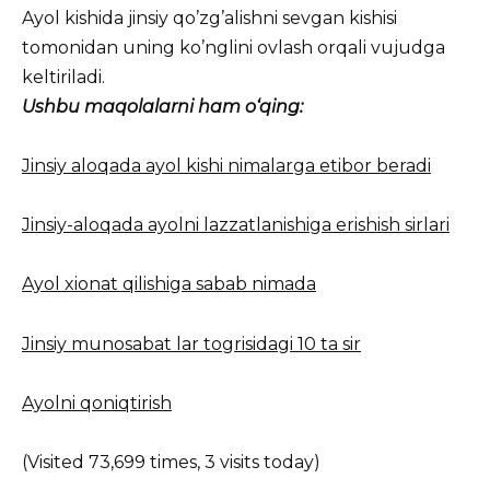
Ayol kishida jinsiy qo’zg’alishni sevgan kishisi
tomonidan uning ko’nglini ovlash orqali vujudga
keltiriladi.
Ushbu maqolalarni ham o‘qing:
Jinsiy aloqada ayol kishi nimalarga etibor beradi
Jinsiy-aloqada ayolni lazzatlanishiga erishish sirlari
Ayol xionat qilishiga sabab nimada
Jinsiy munosabat lar togrisidagi 10 ta sir
Ayolni qoniqtirish
(Visited 73,699 times, 3 visits today)