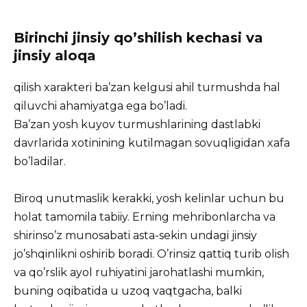
Birinchi jinsiy qo’shilish kechasi va
jinsiy aloqa
qilish xarakteri ba’zan kelgusi ahil turmushda hal
qiluvchi ahamiyatga ega bo’ladi.
Ba’zan yosh kuyov turmushlarining dastlabki
davrlarida xotinining kutilmagan sovuqligidan xafa
bo’ladilar.
Biroq unutmaslik kerakki, yosh kelinlar uchun bu
holat tamomila tabiiy. Erning mehribonlarcha va
shirinso’z munosabati asta-sekin undagi jinsiy
jo’shqinlikni oshirib boradi. O’rinsiz qattiq turib olish
va qo’rslik ayol ruhiyatini jarohatlashi mumkin,
buning oqibatida u uzoq vaqtgacha, balki