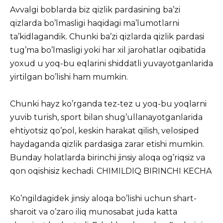
Avvalgi boblarda biz qizlik pardasining ba’zi
qizlarda bo’lmasligi haqidagi ma’lumotlarni
ta’kidlagandik. Chunki ba’zi qizlarda qizlik pardasi
tug’ma bo’lmasligi yoki har xil jarohatlar oqibatida
yoxud u yoq-bu eqlarini shiddatli yuvayotganlarida
yirtilgan bo’lishi ham mumkin.
Chunki hayz ko’rganda tez-tez u yoq-bu yoqlarni
yuvib turish, sport bilan shug’ullanayotganlarida
ehtiyotsiz qo’pol, keskin harakat qilish, velosiped
haydaganda qizlik pardasiga zarar etishi mumkin.
Bunday holatlarda birinchi jinsiy aloqa og’riqsiz va
qon oqishisiz kechadi. CHIMILDIQ BIRINCHI KECHA
Ko’ngildagidek jinsiy aloqa bo’lishi uchun shart-
sharoit va o’zaro iliq munosabat juda katta