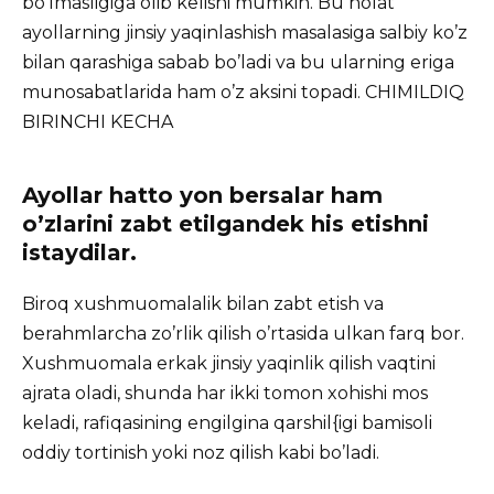
bo’lmasligiga olib kelishi mumkin. Bu holat
ayollarning jinsiy yaqinlashish masalasiga salbiy ko’z
bilan qarashiga sabab bo’ladi va bu ularning eriga
munosabatlarida ham o’z aksini topadi. CHIMILDIQ
BIRINCHI KECHA
Ayollar hatto yon bersalar ham
o’zlarini zabt etilgandek his etishni
istaydilar.
Biroq xushmuomalalik bilan zabt etish va
berahmlarcha zo’rlik qilish o’rtasida ulkan farq bor.
Xushmuomala erkak jinsiy yaqinlik qilish vaqtini
ajrata oladi, shunda har ikki tomon xohishi mos
keladi, rafiqasining engilgina qarshil{igi bamisoli
oddiy tortinish yoki noz qilish kabi bo’ladi.