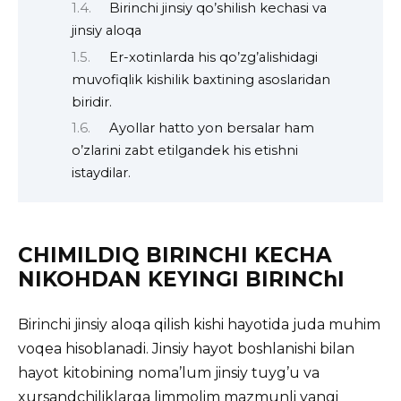
Birinchi jinsiy qo’shilish kechasi va
jinsiy aloqa
Er-xotinlarda his qo’zg’alishidagi
muvofiqlik kishilik baxtining asoslaridan
biridir.
Ayollar hatto yon bersalar ham
o’zlarini zabt etilgandek his etishni
istaydilar.
CHIMILDIQ BIRINCHI KECHA
NIKOHDAN KEYINGI BIRINChI
Birinchi jinsiy aloqa qilish kishi hayotida juda muhim
voqea hisoblanadi. Jinsiy hayot boshlanishi bilan
hayot
kitobining noma’lum jinsiy tuyg’u va
xursandchiliklarga limmolim mazmunli yangi