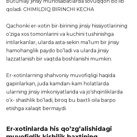
butunlay jinsiy munosabatlarda sovuqqon bo’lib
qoladi. CHIMILDIQ BIRINCHI KECHA
Qachonki er-xotin bir-birining jinsiy hissiyotlarining
o’ziga xos tomonlarini va kuchini tushinishga
intilarkanlar, ularda asta-sekin ma’lum bir jinsiy
hamohanglik paydo bo’ladi va ularda jinsiy
lazzatlanish bir vaqtda boshlanishi mumkin.
Er-xotinlarning shahvoniy muvofiqligi haqida
gapirilarkan, juda kamdan-kam holatlarda
ularning jinsiy imkoniyatlarida va jo’shqinliklarda
o’x- shashlik bo’ladi, biroq bu baxtli oila barpo
etishga xalaqit bermaydi.
Er-xotinlarda his qo’zg’alishidagi
muvofiqlik kishilik baxtining