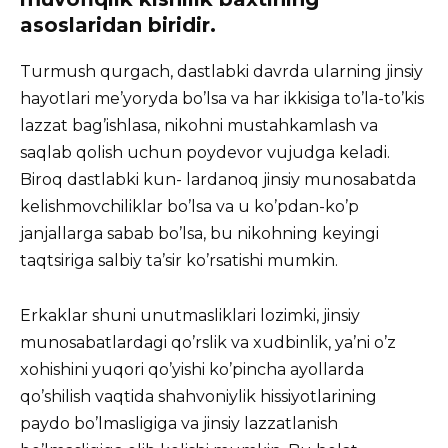
asoslaridan biridir.
Turmush qurgach, dastlabki davrda ularning jinsiy
hayotlari me’yoryda bo’lsa va har ikkisiga to’la-to’kis
lazzat bag’ishlasa, nikohni mustahkamlash va
saqlab qolish uchun poydevor vujudga keladi.
Biroq dastlabki kun- lardanoq jinsiy munosabatda
kelishmovchiliklar bo’lsa va u ko’pdan-ko’p
janjallarga sabab bo’lsa, bu nikohning keyingi
taqtsiriga salbiy ta’sir ko’rsatishi mumkin.
Erkaklar shuni unutmasliklari lozimki, jinsiy
munosabatlardagi qo’rslik va xudbinlik, ya’ni o’z
xohishini yuqori qo’yishi ko’pincha ayollarda
qo’shilish vaqtida shahvoniylik hissiyotlarining
paydo bo’lmasligiga va jinsiy lazzatlanish