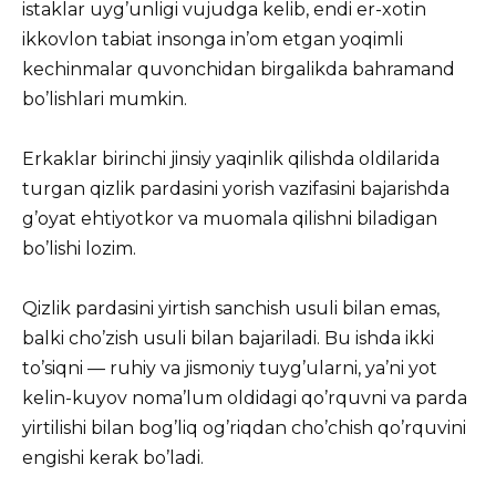
istaklar uyg’unligi vujudga kelib, endi er-xotin
ikkovlon tabiat insonga in’om etgan yoqimli
kechinmalar quvonchidan birgalikda bahramand
bo’lishlari mumkin.
Erkaklar birinchi jinsiy yaqinlik qilishda oldilarida
turgan qizlik pardasini yorish vazifasini bajarishda
g’oyat ehtiyotkor va muomala qilishni biladigan
bo’lishi lozim.
Qizlik pardasini yirtish sanchish usuli bilan emas,
balki cho’zish usuli bilan bajariladi. Bu ishda ikki
to’siqni — ruhiy va jismoniy tuyg’ularni, ya’ni yot
kelin-kuyov noma’lum oldidagi qo’rquvni va parda
yirtilishi bilan bog’liq og’riqdan cho’chish qo’rquvini
engishi kerak bo’ladi.