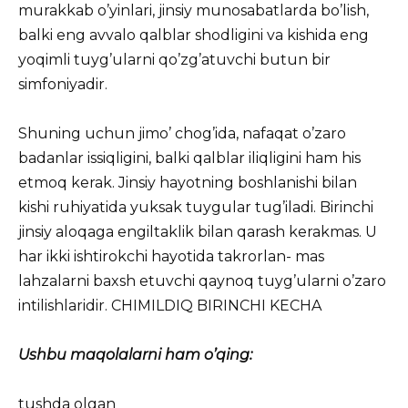
murakkab o’yinlari, jinsiy munosabatlarda bo’lish,
balki eng avvalo qalblar shodligini va kishida eng
yoqimli tuyg’ularni qo’zg’atuvchi butun bir
simfoniyadir.
Shuning uchun jimo’ chog’ida, nafaqat o’zaro
badanlar issiqligini, balki qalblar iliqligini ham his
etmoq kerak. Jinsiy hayotning boshlanishi bilan
kishi ruhiyatida yuksak tuygular tug’iladi. Birinchi
jinsiy aloqaga engiltaklik bilan qarash kerakmas. U
har ikki ishtirokchi hayotida takrorlan- mas
lahzalarni baxsh etuvchi qaynoq tuyg’ularni o’zaro
intilishlaridir. CHIMILDIQ BIRINCHI KECHA
Ushbu maqolalarni ham o’qing:
tushda olgan