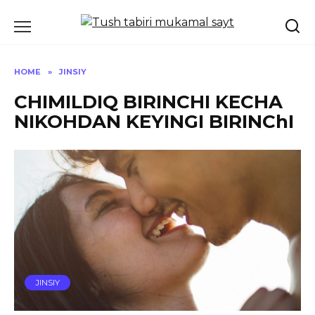
Skip
to
content
HOME
»
JINSIY
CHIMILDIQ BIRINCHI KECHA
NIKOHDAN KEYINGI BIRINChI
JINSIY