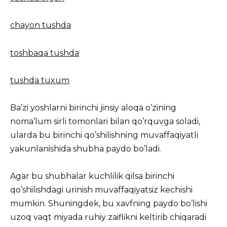
chayon tushda
toshbaqa tushda
tushda tuxum
Ba’zi yoshlarni birinchi jinsiy aloqa o’zining
noma’lum sirli tomonlari bilan qo’rquvga soladi,
ularda bu birinchi qo’shilishning muvaffaqiyatli
yakunlanishida shubha paydo bo’ladi.
Agar bu shubhalar kuchlilik qilsa birinchi
qo’shilishdagi urinish muvaffaqiyatsiz kechishi
mumkin. Shuningdek, bu xavfning paydo bo’lishi
uzoq vaqt miyada ruhiy zaiflikni keltirib chiqaradi