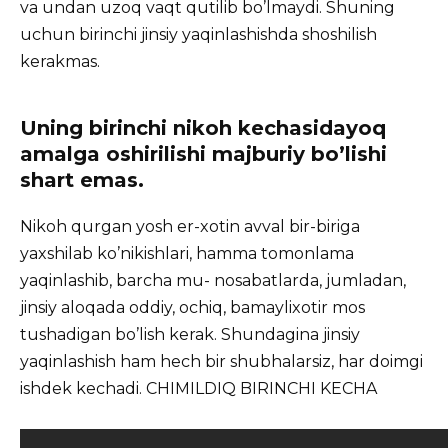
va undan uzoq vaqt qutilib bo’lmaydi. Shuning
uchun birinchi jinsiy yaqinlashishda shoshilish
kerakmas.
Uning birinchi nikoh kechasidayoq
amalga oshirilishi majburiy bo’lishi
shart emas.
Nikoh qurgan yosh er-xotin avval bir-biriga
yaxshilab ko’nikishlari, hamma tomonlama
yaqinlashib, barcha mu- nosabatlarda, jumladan,
jinsiy aloqada oddiy, ochiq, bamaylixotir mos
tushadigan bo’lish kerak. Shundagina jinsiy
yaqinlashish ham hech bir shubhalarsiz, har doimgi
ishdek kechadi. CHIMILDIQ BIRINCHI KECHA