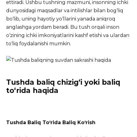
ettiradi. Ushbu tushning mazmuni, insonning ichki
dunyosidagi maqsadlar va intilishlar bilan bog‘liq
bo‘lib, uning hayotiy yo‘llarini yanada aniqroq
anglashga yordam beradi. Bu tush orqali inson
o‘zining ichki imkoniyatlarini kashf etishi va ulardan
to‘liq foydalanishi mumkin.
Tushda baliq chizig‘i yoki baliq
to‘rida haqida
Tushda Baliq To‘rida Baliq Ko‘rish