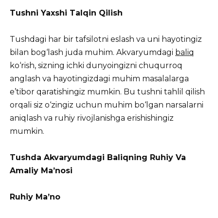
Tushni Yaxshi Talqin Qilish
Tushdagi har bir tafsilotni eslash va uni hayotingiz
bilan bog‘lash juda muhim. Akvaryumdagi
baliq
ko‘rish, sizning ichki dunyoingizni chuqurroq
anglash va hayotingizdagi muhim masalalarga
e’tibor qaratishingiz mumkin. Bu tushni tahlil qilish
orqali siz o‘zingiz uchun muhim bo‘lgan narsalarni
aniqlash va ruhiy rivojlanishga erishishingiz
mumkin.
Tushda Akvaryumdagi Baliqning Ruhiy Va
Amaliy Ma’nosi
Ruhiy Ma’no