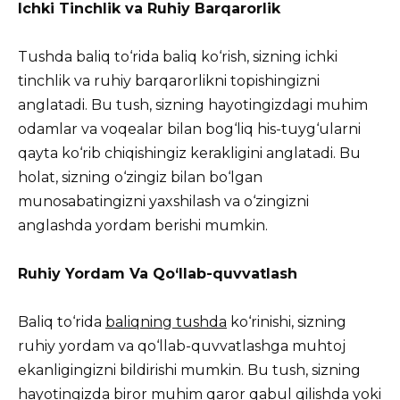
Ichki Tinchlik va Ruhiy Barqarorlik
Tushda baliq to‘rida baliq ko‘rish, sizning ichki
tinchlik va ruhiy barqarorlikni topishingizni
anglatadi. Bu tush, sizning hayotingizdagi muhim
odamlar va voqealar bilan bog‘liq his-tuyg‘ularni
qayta ko‘rib chiqishingiz kerakligini anglatadi. Bu
holat, sizning o‘zingiz bilan bo‘lgan
munosabatingizni yaxshilash va o‘zingizni
anglashda yordam berishi mumkin.
Ruhiy Yordam Va Qo‘llab-quvvatlash
Baliq to‘rida
baliqning tushda
ko‘rinishi, sizning
ruhiy yordam va qo‘llab-quvvatlashga muhtoj
ekanligingizni bildirishi mumkin. Bu tush, sizning
hayotingizda biror muhim qaror qabul qilishda yoki