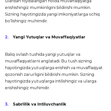
ulardan foydalangan holda muvaffaqiyatga
erishishingiz mumkinligini bildirishi mumkin.
Sizning hayotingizda yangi imkoniyatlarga ochiq
bo‘lishingiz muhimdir.
Yangi Yutuqlar va Muvaffaqiyatlar
Baliq ovlash tushida yangi yutuqlar va
muvaffaqiyatlarni anglatadi. Bu tush sizning
hayotingizda yutuqlarga erishish va muvaffaqiyat
qozonish zarurligini bildirishi mumkin. Sizning
hayotingizda yutuqlarga intilishingiz va ularga
erishishingiz muhimdir.
Sabrlilik va Intiluvchanlik