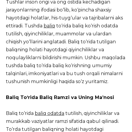
Tushlar inson ongi va ong ostida kechadigan
jarayonlarning ifodasi bo‘lib, ko‘pincha shaxsiy
hayotdagi holatlar, his-tuyg‘ular va tajribalarni aks
ettiradi. Tushda
baliq
to‘rida baliq ko‘rish odatda
tutilish, qiyinchiliklar, muammolar va ulardan
chiqish yo‘llarini anglatadi. Baliq to‘rida tutilgan
baliqning holati hayotdagi qiyinchiliklar va
noqulayliklarni bildirishi mumkin. Ushbu maqolada
tushda baliq to‘rida baliq ko‘rishning umumiy
talqinlari, imkoniyatlari va bu tush orqali nimalarni
tushunish mumkinligi haqida so‘z yuritamiz.
Baliq To‘rida Baliq Ramzi va Uning Ma’nosi
Baliq to‘rida
baliq odatda
tutilish, qiyinchiliklar va
murakkab vaziyatlar ramzi sifatida qabul qilinadi.
To‘rda tutilgan baliqning holati hayotdagi