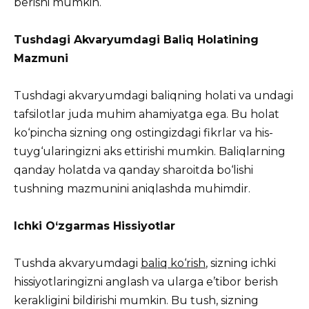
berishi mumkin.
Tushdagi Akvaryumdagi Baliq Holatining
Mazmuni
Tushdagi akvaryumdagi baliqning holati va undagi
tafsilotlar juda muhim ahamiyatga ega. Bu holat
ko‘pincha sizning ong ostingizdagi fikrlar va his-
tuyg‘ularingizni aks ettirishi mumkin. Baliqlarning
qanday holatda va qanday sharoitda bo‘lishi
tushning mazmunini aniqlashda muhimdir.
Ichki O‘zgarmas Hissiyotlar
Tushda akvaryumdagi
baliq ko‘rish
, sizning ichki
hissiyotlaringizni anglash va ularga e’tibor berish
kerakligini bildirishi mumkin. Bu tush, sizning