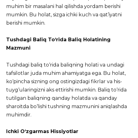
muhim bir masalani hal qilishda yordam berishi
mumkin. Bu holat, sizga ichki kuch va qat’iyatni
berishi mumkin.
Tushdagi Baliq To‘rida Baliq Holatining
Mazmuni
Tushdagi baliq to‘rida baliqning holati va undagi
tafsilotlar juda muhim ahamiyatga ega. Bu holat,
ko‘pincha sizning ong ostingizdagi fikrlar va his-
tuyg‘ularingizni aks ettirishi mumkin. Baliq to‘rida
tutilgan baliqning qanday holatda va qanday
sharoitda bo‘lishi tushning mazmunini aniqlashda
muhimdir.
Ichki O‘zgarmas Hissiyotlar