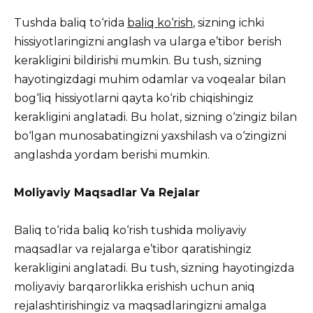
Tushda baliq to‘rida
baliq ko‘rish
, sizning ichki
hissiyotlaringizni anglash va ularga e’tibor berish
kerakligini bildirishi mumkin. Bu tush, sizning
hayotingizdagi muhim odamlar va voqealar bilan
bog‘liq hissiyotlarni qayta ko‘rib chiqishingiz
kerakligini anglatadi. Bu holat, sizning o‘zingiz bilan
bo‘lgan munosabatingizni yaxshilash va o‘zingizni
anglashda yordam berishi mumkin.
Moliyaviy Maqsadlar Va Rejalar
Baliq to‘rida baliq ko‘rish tushida moliyaviy
maqsadlar va rejalarga e’tibor qaratishingiz
kerakligini anglatadi. Bu tush, sizning hayotingizda
moliyaviy barqarorlikka erishish uchun aniq
rejalashtirishingiz va maqsadlaringizni amalga