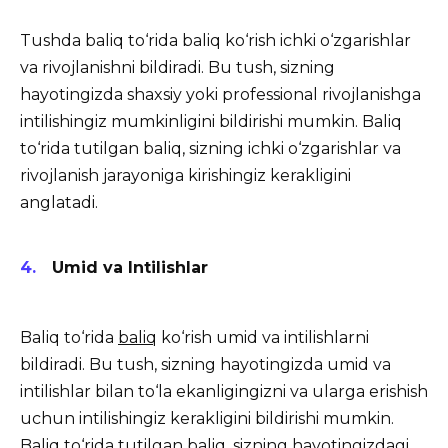
Tushda baliq to‘rida baliq ko‘rish ichki o‘zgarishlar
va rivojlanishni bildiradi. Bu tush, sizning
hayotingizda shaxsiy yoki professional rivojlanishga
intilishingiz mumkinligini bildirishi mumkin. Baliq
to‘rida tutilgan baliq, sizning ichki o‘zgarishlar va
rivojlanish jarayoniga kirishingiz kerakligini
anglatadi.
Umid va Intilishlar
Baliq to‘rida
baliq
ko‘rish umid va intilishlarni
bildiradi. Bu tush, sizning hayotingizda umid va
intilishlar bilan to‘la ekanligingizni va ularga erishish
uchun intilishingiz kerakligini bildirishi mumkin.
Baliq to‘rida tutilgan baliq, sizning hayotingizdagi