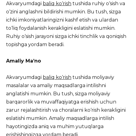
Akvaryumdagi
baliq ko‘rish
tushida ruhiy o‘sish va
o‘zini anglashni bildirishi mumkin. Bu tush, sizga
ichki imkoniyatlaringizni kashf etish va ulardan
to‘liq foydalanish kerakligini eslatishi mumkin.
Ruhiy o‘sish jarayoni sizga ichki tinchlik va qoniqish
topishga yordam beradi.
Amaliy Ma’no
Akvaryumdagi
baliq ko‘rish
tushida moliyaviy
masalalar va amaliy maqsadlarga intilishni
anglatishi mumkin. Bu tush, sizga moliyaviy
barqarorlik va muvaffaqiyatga erishish uchun
zarur rejalashtirish va choralarni ko‘rish kerakligini
eslatishi mumkin. Amaliy maqsadlarga intilish
hayotingizda aniq va muhim yutuqlarga
erishishingizga yordam beradi.