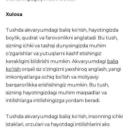
Xulosa
Tushda akvaryumdagi baliq ko‘rish, hayotingizda
boylik, qudrat va farovonlikni anglatadi. Bu tush,
sizning ichki va tashqi dunyoingizda muhim
o‘zgarishlar va yutuqlarni kashf etishingiz
kerakligini bildirishi mumkin. Akvaryumdagi
baliq
ko‘rish
orqali siz o‘zingizni yaxshiroq anglash, yangi
imkoniyatlarga ochiq bo‘lish va moliyaviy
barqarorlikka erishishingiz mumkin. Bu tush,
sizning hayotingizdagi muhim maqsadlar va
intilishlarga intilishingizga yordam beradi.
Tushda akvaryumdagi baliq ko‘rish, insonning ichki
istaklari, orzulari va hayotdagi intilishlarini aks