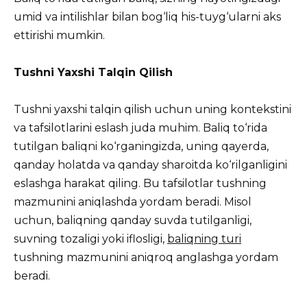
umid va intilishlar bilan bog‘liq his-tuyg‘ularni aks
ettirishi mumkin.
Tushni Yaxshi Talqin Qilish
Tushni yaxshi talqin qilish uchun uning kontekstini
va tafsilotlarini eslash juda muhim. Baliq to‘rida
tutilgan baliqni ko‘rganingizda, uning qayerda,
qanday holatda va qanday sharoitda ko‘rilganligini
eslashga harakat qiling. Bu tafsilotlar tushning
mazmunini aniqlashda yordam beradi. Misol
uchun, baliqning qanday suvda tutilganligi,
suvning tozaligi yoki iflosligi,
baliqning turi
tushning mazmunini aniqroq anglashga yordam
beradi.