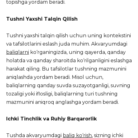
topishga yordam beradi.
Tushni Yaxshi Talqin Qilish
Tushni yaxshi talqin qilish uchun uning kontekstini
va tafsilotlarini eslash juda muhim. Akvaryumdagi
baliqlarni
ko‘rganingizda, uning qayerda, qanday
holatda va qanday sharoitda ko‘rilganligini eslashga
harakat qiling. Bu tafsilotlar tushning mazmunini
aniqlashda yordam beradi. Misol uchun,
baliqlarning qanday suvda suzayotganligi, suvning
tozaligi yoki iflosligi, baliqlarning turi tushning
mazmunini aniqroq anglashga yordam beradi.
Ichki Tinchlik va Ruhiy Barqarorlik
Tushda akvaryumdagi
baliq ko‘rish
, sizning ichki