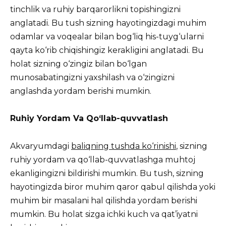
tinchlik va ruhiy barqarorlikni topishingizni
anglatadi. Bu tush sizning hayotingizdagi muhim
odamlar va voqealar bilan bog‘liq his-tuyg‘ularni
qayta ko‘rib chiqishingiz kerakligini anglatadi. Bu
holat sizning o‘zingiz bilan bo‘lgan
munosabatingizni yaxshilash va o‘zingizni
anglashda yordam berishi mumkin.
Ruhiy Yordam Va Qo‘llab-quvvatlash
Akvaryumdagi
baliqning tushda ko‘rinishi
, sizning
ruhiy yordam va qo‘llab-quvvatlashga muhtoj
ekanligingizni bildirishi mumkin. Bu tush, sizning
hayotingizda biror muhim qaror qabul qilishda yoki
muhim bir masalani hal qilishda yordam berishi
mumkin. Bu holat sizga ichki kuch va qat’iyatni