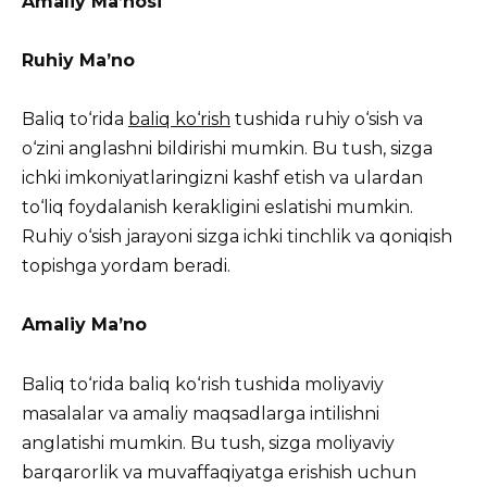
Amaliy Ma’nosi
Ruhiy Ma’no
Baliq to‘rida
baliq ko‘rish
tushida ruhiy o‘sish va
o‘zini anglashni bildirishi mumkin. Bu tush, sizga
ichki imkoniyatlaringizni kashf etish va ulardan
to‘liq foydalanish kerakligini eslatishi mumkin.
Ruhiy o‘sish jarayoni sizga ichki tinchlik va qoniqish
topishga yordam beradi.
Amaliy Ma’no
Baliq to‘rida baliq ko‘rish tushida moliyaviy
masalalar va amaliy maqsadlarga intilishni
anglatishi mumkin. Bu tush, sizga moliyaviy
barqarorlik va muvaffaqiyatga erishish uchun