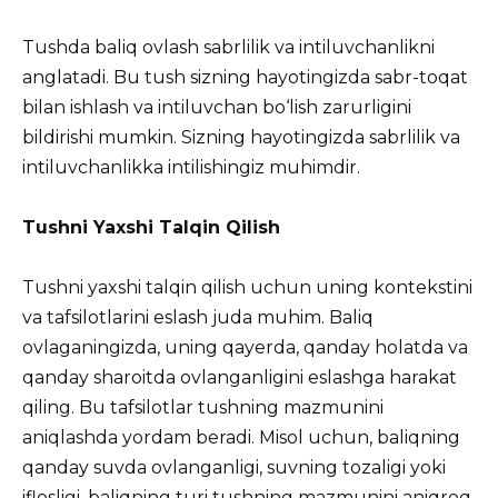
Tushda baliq ovlash sabrlilik va intiluvchanlikni
anglatadi. Bu tush sizning hayotingizda sabr-toqat
bilan ishlash va intiluvchan bo‘lish zarurligini
bildirishi mumkin. Sizning hayotingizda sabrlilik va
intiluvchanlikka intilishingiz muhimdir.
Tushni Yaxshi Talqin Qilish
Tushni yaxshi talqin qilish uchun uning kontekstini
va tafsilotlarini eslash juda muhim. Baliq
ovlaganingizda, uning qayerda, qanday holatda va
qanday sharoitda ovlanganligini eslashga harakat
qiling. Bu tafsilotlar tushning mazmunini
aniqlashda yordam beradi. Misol uchun, baliqning
qanday suvda ovlanganligi, suvning tozaligi yoki
iflosligi, baliqning turi tushning mazmunini aniqroq