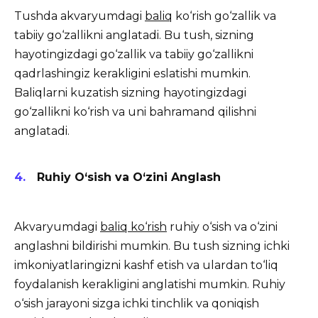
Tushda akvaryumdagi
baliq
ko‘rish go‘zallik va
tabiiy go‘zallikni anglatadi. Bu tush, sizning
hayotingizdagi go‘zallik va tabiiy go‘zallikni
qadrlashingiz kerakligini eslatishi mumkin.
Baliqlarni kuzatish sizning hayotingizdagi
go‘zallikni ko‘rish va uni bahramand qilishni
anglatadi.
Ruhiy O‘sish va O‘zini Anglash
Akvaryumdagi
baliq ko‘rish
ruhiy o‘sish va o‘zini
anglashni bildirishi mumkin. Bu tush sizning ichki
imkoniyatlaringizni kashf etish va ulardan to‘liq
foydalanish kerakligini anglatishi mumkin. Ruhiy
o‘sish jarayoni sizga ichki tinchlik va qoniqish