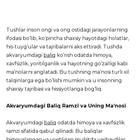
Tushlar inson ongi va ong ostidagi jarayonlarning
ifodasi bo‘lib, ko‘pincha shaxsiy hayotdagi holatlar,
his-tuyg‘ular va tajribalarni aks ettiradi. Tushda
akvaryumdagi
baliq
ko‘rish odatda himoya,
xavfsizlik, yoritilganlik va hayotning go‘zalligi kabi
ma’nolarni anglatadi. Bu tushning ma’nosi turli xil
talqinlarga ega bo‘lishi mumkin va u insonning
shaxsiy tajribasi va hissiyotlariga bog‘liq.
Akvaryumdagi Baliq Ramzi va Uning Ma’nosi
Akvaryumdagi
baliq
odatda himoya va xavfsizlik
ramzi sifatida qabul qilinadi. Bu baliqlar
himoyalangan va yoritilgan muhitda yashaydilar,