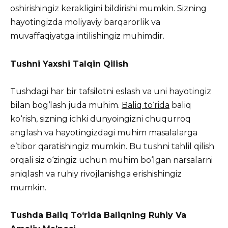
oshirishingiz kerakligini bildirishi mumkin. Sizning
hayotingizda moliyaviy barqarorlik va
muvaffaqiyatga intilishingiz muhimdir.
Tushni Yaxshi Talqin Qilish
Tushdagi har bir tafsilotni eslash va uni hayotingiz
bilan bog‘lash juda muhim.
Baliq to‘rida
baliq
ko‘rish, sizning ichki dunyoingizni chuqurroq
anglash va hayotingizdagi muhim masalalarga
e’tibor qaratishingiz mumkin. Bu tushni tahlil qilish
orqali siz o‘zingiz uchun muhim bo‘lgan narsalarni
aniqlash va ruhiy rivojlanishga erishishingiz
mumkin.
Tushda Baliq To‘rida Baliqning Ruhiy Va