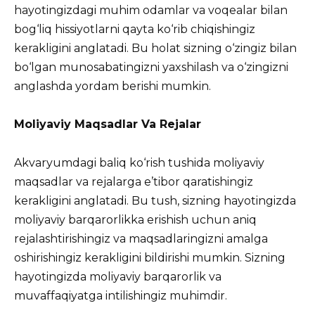
hayotingizdagi muhim odamlar va voqealar bilan
bog‘liq hissiyotlarni qayta ko‘rib chiqishingiz
kerakligini anglatadi. Bu holat sizning o‘zingiz bilan
bo‘lgan munosabatingizni yaxshilash va o‘zingizni
anglashda yordam berishi mumkin.
Moliyaviy Maqsadlar Va Rejalar
Akvaryumdagi baliq ko‘rish tushida moliyaviy
maqsadlar va rejalarga e’tibor qaratishingiz
kerakligini anglatadi. Bu tush, sizning hayotingizda
moliyaviy barqarorlikka erishish uchun aniq
rejalashtirishingiz va maqsadlaringizni amalga
oshirishingiz kerakligini bildirishi mumkin. Sizning
hayotingizda moliyaviy barqarorlik va
muvaffaqiyatga intilishingiz muhimdir.