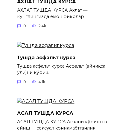
АХЛАТ ТУШДА КУРСА
АХЛАТ ТУШДА КУРСА Ахлат —
кўнглингизда ёмон фикрлар
0
2.4k.
Тушда асфальт курса
Тушда асфальт курса Асфальт (айниқса
ҳўли)ни кўриш
0
4.1k.
АСАЛ ТУШДА КУРСА
АСАЛ ТУШДА КУРСА Асални кўриш ва
ейиш — сексуал қониқмаётганлик;