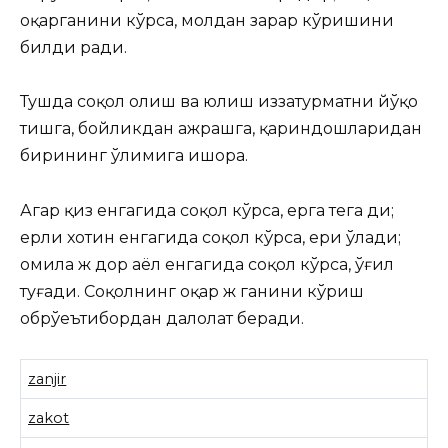
оқарганини кўрса, молдан зарар кўришини
билди ради.
Тушда соқол олиш ва юлиш иззатҳурматни йўқо
тишга, бойликдан ажрашга, қариндошларидан
бирининг ўлимига ишора.
Агар қиз енгагида соқол кўрса, ерга тега ди;
ерли хотин енгагида соқол кўрса, ери ўлади;
ҳомила ж дор аёл енгагида соқол кўрса, ўғил
туғади. Соқолнинг оқар ж ганини кўриш
обрўеътибордан далолат беради.
zanjir
zakot