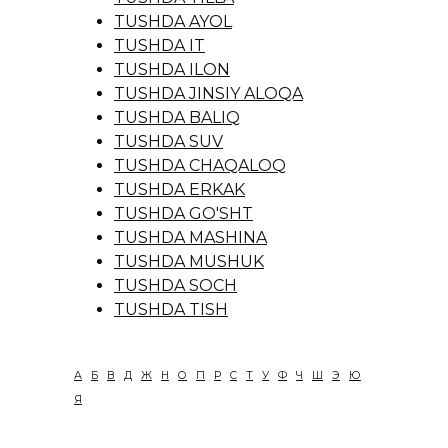
TUSHDA AYOL
TUSHDA IT
TUSHDA ILON
TUSHDA JINSIY ALOQA
TUSHDA BALIQ
TUSHDA SUV
TUSHDA CHAQALOQ
TUSHDA ERKAK
TUSHDA GO'SHT
TUSHDA MASHINA
TUSHDA MUSHUK
TUSHDA SOCH
TUSHDA TISH
А
Б
В
Д
Ж
Н
О
П
Р
С
Т
У
Ф
Ч
Ш
Э
Ю
Я