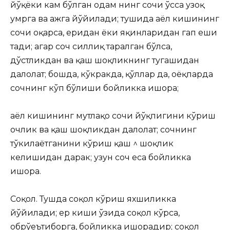
йўқёки кам
бўлган одам нинг сочи ўсса узоқ
умрга ва ҳажга йўйилади; тушида аёл кишининг
сочи оқарса, еридан ёки яқинларидан гап еши
тади; агар соч силлиқ таралган бўлса,
дўстликдан ва қаш шоқликнинг тугашидан
далолат; бошда, кўкракда, қўллар да, оёқпарда
сочнинг кўп бўлиши бойликка ишора;
аёл кишининг мутлақо сочи йўқпигини кўриш
очлик ва қаш шоқликдан далолат; сочнинг
тўкилаётганини кўриш қаш ^ шоқлик
келишидан дарак; узун соч еса бойликка
ишора.
Соқол. Тушда соқол кўриш яхшиликка
йўйилади; ер киши ўзида соқол кўрса,
обрўеътиборга, бойликка ишорадир; соқол