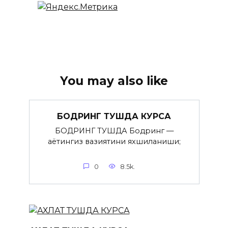
You may also like
БОДРИНГ ТУШДА КУРСА
БОДРИНГ ТУШДА Бодринг —
ҳаётингиз вазиятини яхшиланиши;
0
8.5k.