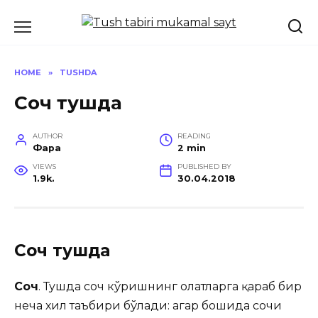
Skip
to
content
HOME
»
TUSHDA
Соч тушда
AUTHOR
READING
Фара
2 min
VIEWS
PUBLISHED BY
1.9k.
30.04.2018
Соч тушда
Соч
. Тушда соч кўришнинг ҳолатларга қараб бир
неча хил таъбири бўлади: агар бошида сочи