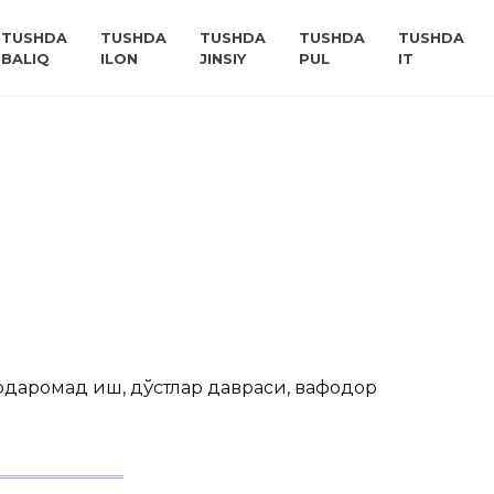
TUSHDA
TUSHDA
TUSHDA
TUSHDA
TUSHDA
BALIQ
ILON
JINSIY
PUL
IT
рдаромад иш, дўстлар давраси, вафодор