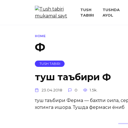
Skip
to
TUSH
TUSHDA
TABIRI
AYOL
content
HOME
Ф
TUSH TABIRI
туш таъбири Ф
23.04.2018
0
1.5k.
туш таъбири Ферма — бахтли оила, се
хотинга ишора. Тушда фермаси ёниб