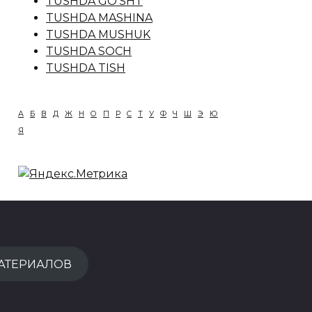
TUSHDA GO'SHT
TUSHDA MASHINA
TUSHDA MUSHUK
TUSHDA SOCH
TUSHDA TISH
А
Б
В
Д
Ж
Н
О
П
Р
С
Т
У
Ф
Ч
Ш
Э
Ю
Я
АТЕРИАЛОВ