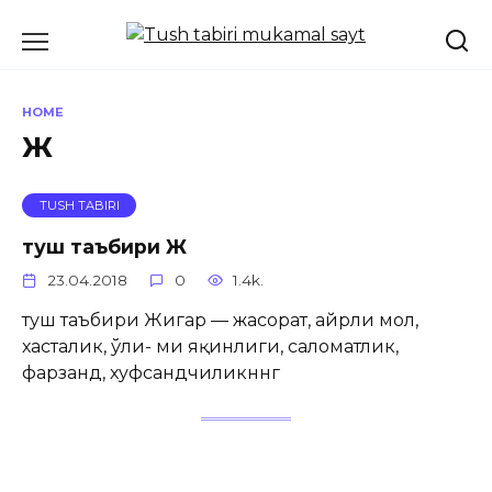
Skip
to
content
HOME
Ж
TUSH TABIRI
туш таъбири Ж
23.04.2018
0
1.4k.
туш таъбири Жигар — жасорат, ҳайрли мол,
хасталик, ўли- ми яқинлиги, саломатлик,
фарзанд, хуфсандчиликннг