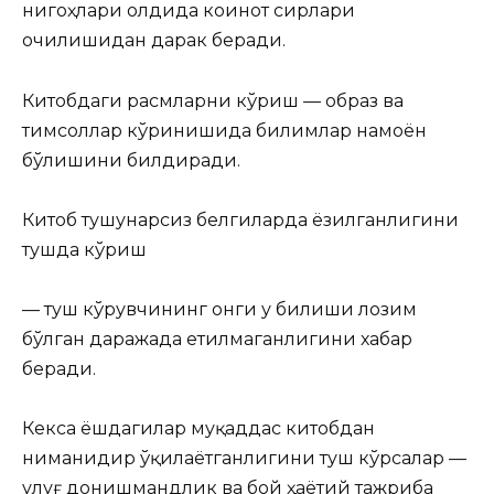
нигоҳлари олдида коинот сирлари
очилишидан дарак беради.
Китобдаги расмларни кўриш — образ ва
тимсоллар кўринишида билимлар намоён
бўлишини билдиради.
Китоб тушунарсиз белгиларда ёзилганлигини
тушда кўриш
— туш кўрувчининг онги у билиши лозим
бўлган даражада етилмаганлигини хабар
беради.
Кекса ёшдагилар муқаддас китобдан
ниманидир ўқилаётганлигини туш кўрсалар —
улуғ донишмандлик ва бой ҳаётий тажриба