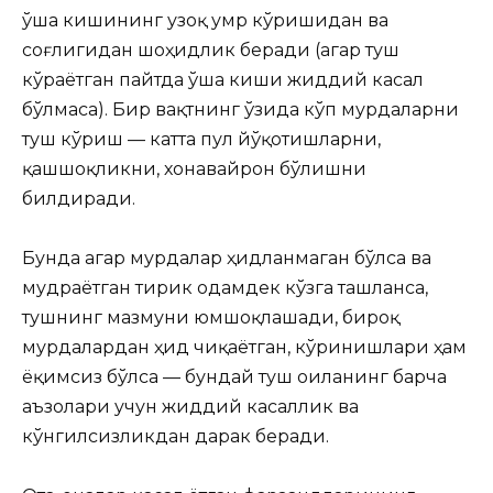
ўша кишининг узоқ умр кўришидан ва
соғлигидан шоҳидлик беради (агар туш
кўраётган пайтда ўша киши жиддий касал
бўлмаса). Бир вақтнинг ўзида кўп мурдаларни
туш кўриш — катта пул йўқотишларни,
қашшоқликни, хонавайрон бўлишни
билдиради.
Бунда агар мурдалар ҳидланмаган бўлса ва
мудраётган тирик одамдек кўзга ташланса,
тушнинг мазмуни юмшоқлашади, бироқ
мурдалардан ҳид чиқаётган, кўринишлари ҳам
ёқимсиз бўлса — бундай туш оиланинг барча
аъзолари учун жиддий касаллик ва
кўнгилсизликдан дарак беради.