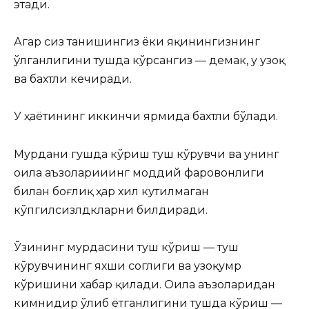
этади.
Агар сиз танишингиз ёки яқинингизнинг
ўлганлигини тушда кўрсангиз — демак, у узоқ
ва бахтли кечиради.
У ҳаётининг иккинчи ярмида бахтли бўлади.
Мурдани гушда кўриш туш кўрувчи ва унинг
оила аъзоларииинг моддий фаровонлиги
билан боғлиқ ҳар хил кутилмаган
кўпгилсизлдкларни билдиради.
Ўзининг мурдасини туш кўриш — туш
кўрувчининг яхши соглиги ва узоқумр
кўришини хабар қилади. Оила аъзоларидан
кимнидир ўлиб ётганлигини тушда кўриш —