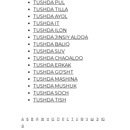
TUSHDA PUL
TUSHDA TILLA
TUSHDA AYOL
TUSHDA IT
TUSHDA ILON
TUSHDA JINSIY ALOQA
TUSHDA BALIQ
TUSHDA SUV
TUSHDA CHAQALOQ
TUSHDA ERKAK
TUSHDA GO'SHT
TUSHDA MASHINA
TUSHDA MUSHUK
TUSHDA SOCH
TUSHDA TISH
А
Б
В
Д
Ж
Н
О
П
Р
С
Т
У
Ф
Ч
Ш
Э
Ю
Я