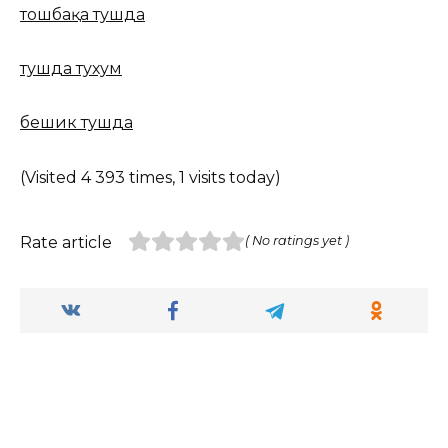
тошбақа тушда
тушда тухум
бешик тушда
(Visited 4 393 times, 1 visits today)
Rate article
( No ratings yet )