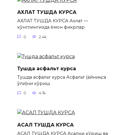
АХЛАТ ТУШДА КУРСА
АХЛАТ ТУШДА КУРСА Ахлат —
кўнглингизда ёмон фикрлар
0
2.4k.
Тушда асфальт курса
Тушда асфальт курса Асфальт (айниқса
ҳўли)ни кўриш
0
4.1k.
АСАЛ ТУШДА КУРСА
АСАЛ ТУШДА КУРСА Асални кўриш ва