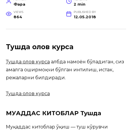
Фара
2 min
VIEWS
PUBLISHED BY
864
12.05.2018
Тушда олов курса
Тушда олов курса
Қалбда намоён бўладиган, сиз
амалга оширмоқчи бўлган интилиш, истак,
режаларни билдиради.
Тушда олов курса
МУҚАДДАС КИТОБЛАР Тушда
Муқаддас китоблар ўқиш — туш кўрувчи