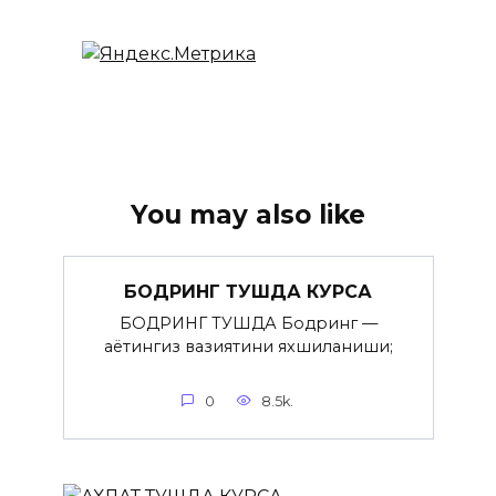
You may also like
БОДРИНГ ТУШДА КУРСА
БОДРИНГ ТУШДА Бодринг —
ҳаётингиз вазиятини яхшиланиши;
0
8.5k.