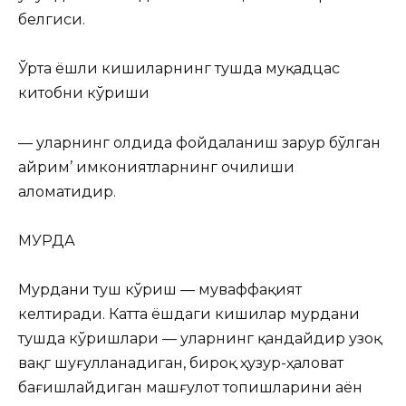
белгиси.
Ўрта ёшли кишиларнинг тушда муқадцас
китобни кўриши
— уларнинг олдида фойдаланиш зарур бўлган
айрим’ имкониятларнинг очилиши
аломатидир.
МУРДА
Мурдани туш кўриш — муваффақият
келтиради. Катта ёшдаги кишилар мурдани
тушда кўришлари — уларнинг қандайдир узоқ
вақг шуғулланадиган, бироқ ҳузур-ҳаловат
бағишлайдиган машғулот топишларини аён