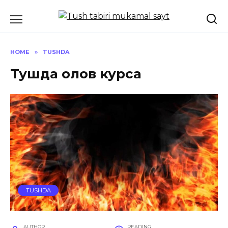
Skip
to
content
HOME
»
TUSHDA
Тушда олов курса
TUSHDA
AUTHOR
READING